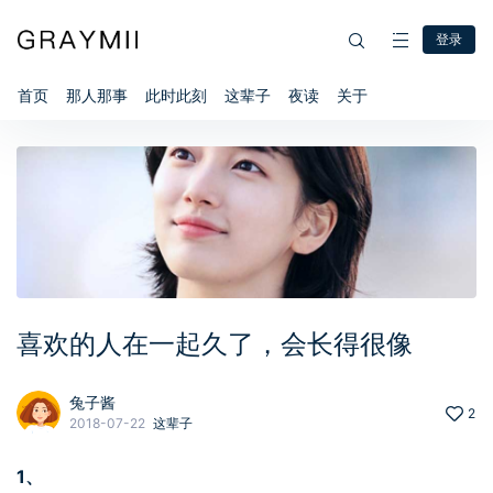
登录
首页
那人那事
此时此刻
这辈子
夜读
关于
喜欢的人在一起久了，会长得很像
兔子酱
2
2018-07-22
这辈子
1、