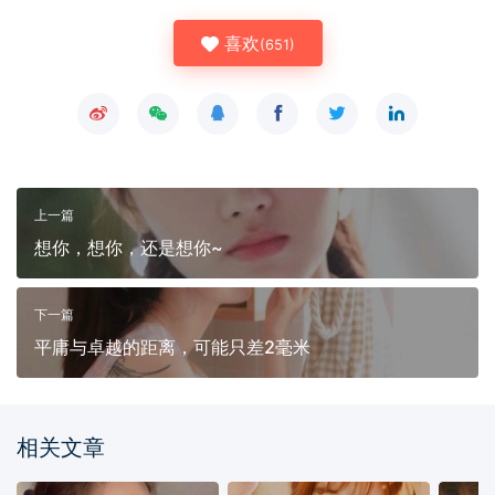
喜欢
(
651
)
上一篇
想你，想你，还是想你~
下一篇
平庸与卓越的距离，可能只差2毫米
相关文章