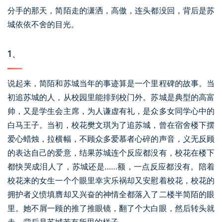
分手的那天，简陌走的潇洒，高傲，连头都没回，背后是苏
城依依不舍的目光。
1、
说起来，简陌和苏城当年的事迹算是一个里程碑的故事。当
初追苏城的人，从校园里能排到校门外。苏城是典型的高富
帅，又是学生会主席，为人谦虚有礼，是众多女同学心中的
白马王子。当初，校花樊文琪为了追苏城，曾在宿舍楼下摆
爱心蜡烛，拉横幅，不顾众多爱慕者心碎的声音，义无反顾
的表达自己的爱意，结果苏城连个反应都没有，校花在楼下
都快哭成泪人了，苏城还是……额，一点反应都没有。陪着
校花来的女生一个个眼里幸灾乐祸却又安慰着校花，校花的
拥护者义愤填膺却又兴奋的神情全都落入了二楼半简陌的眼
里。她不屑一顾的推了推眼镜，翻了个大白眼，然后转头就
走，背后是苏城若有所思的样子。