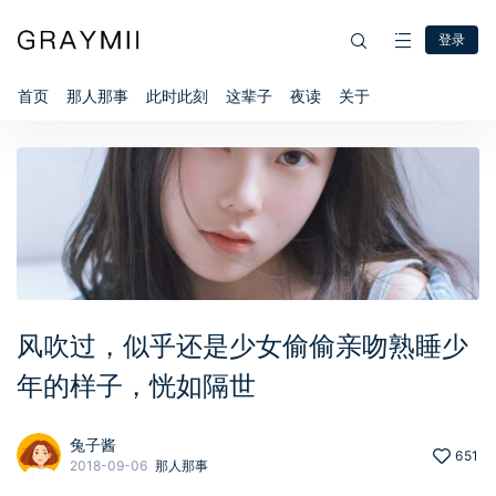
登录
首页
那人那事
此时此刻
这辈子
夜读
关于
风吹过，似乎还是少女偷偷亲吻熟睡少
年的样子，恍如隔世
兔子酱
651
2018-09-06
那人那事