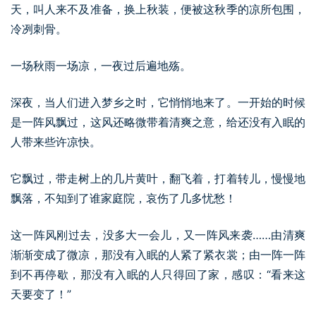
天，叫人来不及准备，换上秋装，便被这秋季的凉所包围，
冷冽刺骨。
一场秋雨一场凉，一夜过后遍地殇。
深夜，当人们进入梦乡之时，它悄悄地来了。一开始的时候
是一阵风飘过，这风还略微带着清爽之意，给还没有入眠的
人带来些许凉快。
它飘过，带走树上的几片黄叶，翻飞着，打着转儿，慢慢地
飘落，不知到了谁家庭院，哀伤了几多忧愁！
这一阵风刚过去，没多大一会儿，又一阵风来袭……由清爽
渐渐变成了微凉，那没有入眠的人紧了紧衣裳；由一阵一阵
到不再停歇，那没有入眠的人只得回了家，感叹：“看来这
天要变了！”