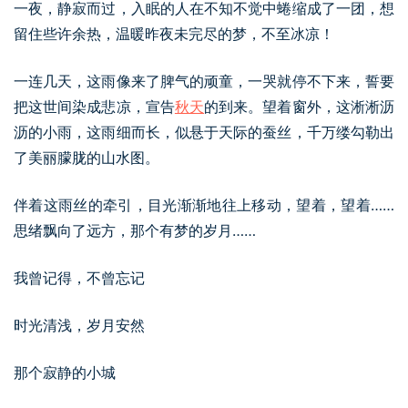
一夜，静寂而过，入眠的人在不知不觉中蜷缩成了一团，想
留住些许余热，温暖昨夜未完尽的梦，不至冰凉！
一连几天，这雨像来了脾气的顽童，一哭就停不下来，誓要
把这世间染成悲凉，宣告
秋天
的到来。望着窗外，这淅淅沥
沥的小雨，这雨细而长，似悬于天际的蚕丝，千万缕勾勒出
了美丽朦胧的山水图。
伴着这雨丝的牵引，目光渐渐地往上移动，望着，望着……
思绪飘向了远方，那个有梦的岁月……
我曾记得，不曾忘记
时光清浅，岁月安然
那个寂静的小城