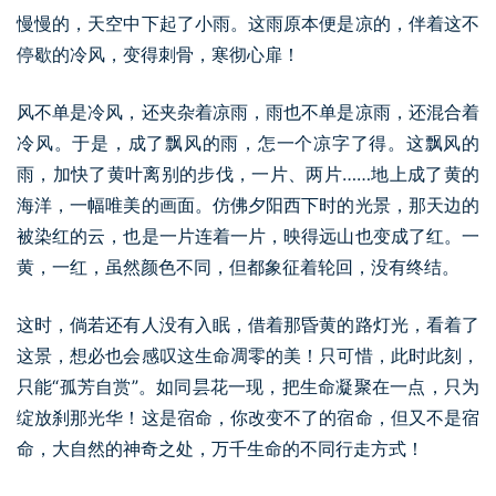
慢慢的，天空中下起了小雨。这雨原本便是凉的，伴着这不
停歇的冷风，变得刺骨，寒彻心扉！
风不单是冷风，还夹杂着凉雨，雨也不单是凉雨，还混合着
冷风。于是，成了飘风的雨，怎一个凉字了得。这飘风的
雨，加快了黄叶离别的步伐，一片、两片……地上成了黄的
海洋，一幅唯美的画面。仿佛夕阳西下时的光景，那天边的
被染红的云，也是一片连着一片，映得远山也变成了红。一
黄，一红，虽然颜色不同，但都象征着轮回，没有终结。
这时，倘若还有人没有入眠，借着那昏黄的路灯光，看着了
这景，想必也会感叹这生命凋零的美！只可惜，此时此刻，
只能“孤芳自赏”。如同昙花一现，把生命凝聚在一点，只为
绽放刹那光华！这是宿命，你改变不了的宿命，但又不是宿
命，大自然的神奇之处，万千生命的不同行走方式！