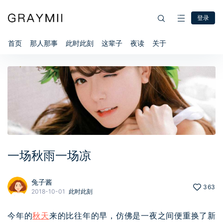
登录
首页
那人那事
此时此刻
这辈子
夜读
关于
一场秋雨一场凉
兔子酱
363
2018-10-01
此时此刻
今年的
秋天
来的比往年的早，仿佛是一夜之间便重换了新