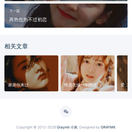
下一篇
再热也热不过初恋
相关文章
谢谢你来过
终是无缘一别两欢
爱，
Copyright © 2012-2026
Graymii 小灰
. Designed by
GRAYMII
.