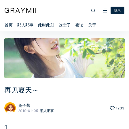
登录
首页
那人那事
此时此刻
这辈子
夜读
关于
再见夏天～
兔子酱
1233
2019-01-05
那人那事
1、