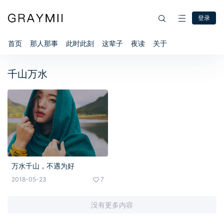
登录
首页
那人那事
此时此刻
这辈子
夜读
关于
千山万水
万水千山，不遇为好
2018-05-23
7
没有更多内容