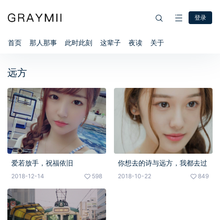
登录
首页
那人那事
此时此刻
这辈子
夜读
关于
远方
爱若放手，祝福依旧
你想去的诗与远方，我都去过
2018-12-14
598
2018-10-22
849