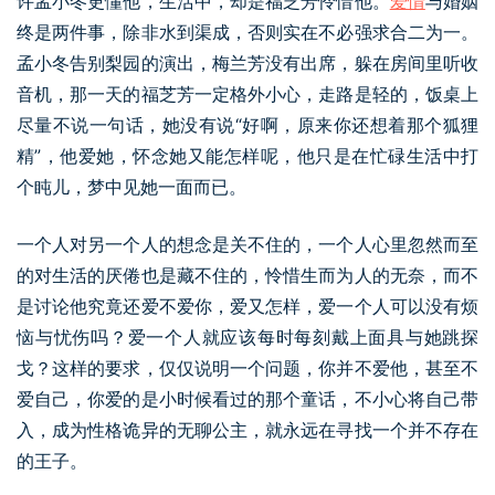
许孟小冬更懂他，生活中，却是福芝芳怜惜他。
爱情
与婚姻
终是两件事，除非水到渠成，否则实在不必强求合二为一。
孟小冬告别梨园的演出，梅兰芳没有出席，躲在房间里听收
音机，那一天的福芝芳一定格外小心，走路是轻的，饭桌上
尽量不说一句话，她没有说“好啊，原来你还想着那个狐狸
精”，他爱她，怀念她又能怎样呢，他只是在忙碌生活中打
个盹儿，梦中见她一面而已。
一个人对另一个人的想念是关不住的，一个人心里忽然而至
的对生活的厌倦也是藏不住的，怜惜生而为人的无奈，而不
是讨论他究竟还爱不爱你，爱又怎样，爱一个人可以没有烦
恼与忧伤吗？爱一个人就应该每时每刻戴上面具与她跳探
戈？这样的要求，仅仅说明一个问题，你并不爱他，甚至不
爱自己，你爱的是小时候看过的那个童话，不小心将自己带
入，成为性格诡异的无聊公主，就永远在寻找一个并不存在
的王子。