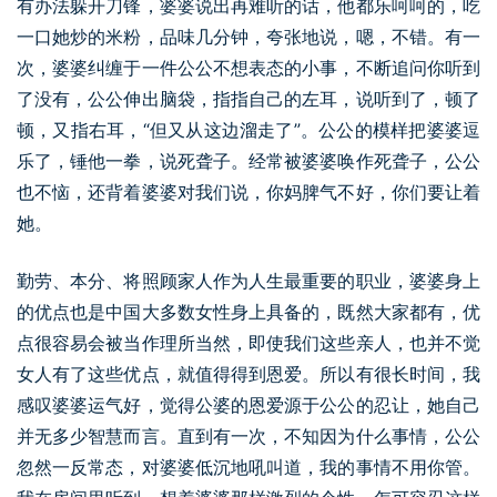
有办法躲开刀锋，婆婆说出再难听的话，他都乐呵呵的，吃
一口她炒的米粉，品味几分钟，夸张地说，嗯，不错。有一
次，婆婆纠缠于一件公公不想表态的小事，不断追问你听到
了没有，公公伸出脑袋，指指自己的左耳，说听到了，顿了
顿，又指右耳，“但又从这边溜走了”。公公的模样把婆婆逗
乐了，锤他一拳，说死聋子。经常被婆婆唤作死聋子，公公
也不恼，还背着婆婆对我们说，你妈脾气不好，你们要让着
她。
勤劳、本分、将照顾家人作为人生最重要的职业，婆婆身上
的优点也是中国大多数女性身上具备的，既然大家都有，优
点很容易会被当作理所当然，即使我们这些亲人，也并不觉
女人有了这些优点，就值得得到恩爱。所以有很长时间，我
感叹婆婆运气好，觉得公婆的恩爱源于公公的忍让，她自己
并无多少智慧而言。直到有一次，不知因为什么事情，公公
忽然一反常态，对婆婆低沉地吼叫道，我的事情不用你管。