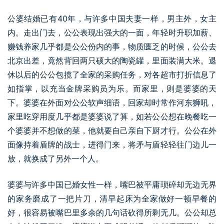
公婆结婚已有40年，与许多中国夫妻一样，男主外，女主
内。走出门去，公公表现出强大的一面，年轻时升职加薪、
赚钱养家几乎都是公公份内的事，物质匮乏的时候，公公去
北京出差，竟然背回两只硕大的陶瓷罐，里面装满大米。退
休以后的公公包揽了全家的采购任务，对各超市打折信息了
如指掌，以充当金牌采购员为乐。而家里，则是婆婆的天
下。婆婆在外面对公公软声细语，回家却时常作河东狮吼，
家里吃穿用度几乎都是婆婆说了算，如若公公想在晚餐吃一
个婆婆并不想做的菜，他就要自己亲自下厨才行。公公在外
面像持着盾牌的战士，进得门来，将矛与盾轻轻往门边儿一
放，就换成了另外一个人。
婆婆与许多中国已婚女性一样，嘴巴被平庸琐碎却无边无界
的家务磨成了一把片刀，清早起床为全家做好一顿早餐的
好，很容易被嘴巴里多余的几句话砍得所剩无几。公公却总