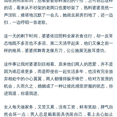
我在房间里听到，想着婆婆那样激烈的个性，怎可容忍这样
的话，看来从不吵架的老两口也要吵架了，熟料婆婆竟然一
声没吭，难堪地沉默了一会儿，她就去厨房扫地了，还一边
扫，一边哼唱一首老歌。
这一天的剩下时间，婆婆依旧照料全家衣食住行，却一反常
态地既不多言也不多语。第二天清早起床，他们又像之前一
样的格局，婆婆挥舞青龙偃月刀，公公施展无敌耳聋功。
这件事让我对婆婆刮目相看。原来他们两人的恩爱，并不是
因为谁忍谁更多，而是即使在一起生活多年，也没有完全放
弃相处中的小心翼翼，两人都懂得躲开锋芒，给对方发泄的
机会，久而久之，婚姻成了一种让彼此感觉舒服的状态，你
进我退，你退我进。
女人每天做家务，又苦又累，没有工资，鲜有奖励，脾气自
然会坏一点；男人总是戴着面具伪装自己，看上去心如止