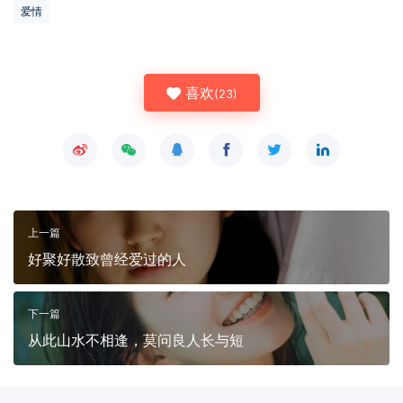
爱情
喜欢
(
23
)
上一篇
好聚好散致曾经爱过的人
下一篇
从此山水不相逢，莫问良人长与短