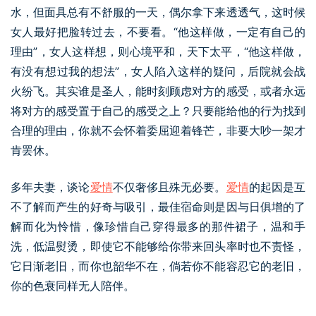
水，但面具总有不舒服的一天，偶尔拿下来透透气，这时候
女人最好把脸转过去，不要看。“他这样做，一定有自己的
理由”，女人这样想，则心境平和，天下太平，“他这样做，
有没有想过我的想法”，女人陷入这样的疑问，后院就会战
火纷飞。其实谁是圣人，能时刻顾虑对方的感受，或者永远
将对方的感受置于自己的感受之上？只要能给他的行为找到
合理的理由，你就不会怀着委屈迎着锋芒，非要大吵一架才
肯罢休。
多年夫妻，谈论
爱情
不仅奢侈且殊无必要。
爱情
的起因是互
不了解而产生的好奇与吸引，最佳宿命则是因与日俱增的了
解而化为怜惜，像珍惜自己穿得最多的那件裙子，温和手
洗，低温熨烫，即使它不能够给你带来回头率时也不责怪，
它日渐老旧，而你也韶华不在，倘若你不能容忍它的老旧，
你的色衰同样无人陪伴。