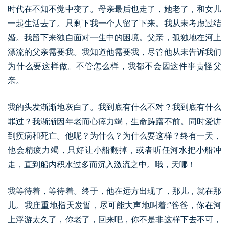
时代在不知不觉中变了。母亲最后也走了，她老了，和女儿
一起生活去了。只剩下我一个人留了下来。我从未考虑过结
婚。我留下来独自面对一生中的困境。父亲，孤独地在河上
漂流的父亲需要我。我知道他需要我，尽管他从未告诉我们
为什么要这样做。不管怎么样，我都不会因这件事责怪父
亲。
我的头发渐渐地灰白了。我到底有什么不对？我到底有什么
罪过？我渐渐因年老而心瘁力竭，生命踌躇不前。同时爱讲
到疾病和死亡。他呢？为什么？为什么要这样？终有一天，
他会精疲力竭，只好让小船翻掉，或者听任河水把小船冲
走，直到船内积水过多而沉入激流之中。哦，天哪！
我等待着，等待着。终于，他在远方出现了，那儿，就在那
儿。我庄重地指天发誓，尽可能大声地叫着:“爸爸，你在河
上浮游太久了，你老了，回来吧，你不是非这样下去不可，