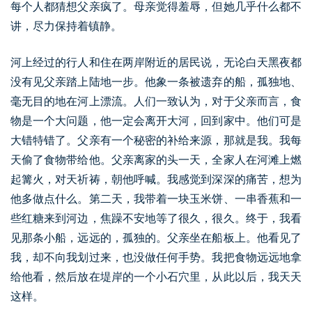
每个人都猜想父亲疯了。母亲觉得羞辱，但她几乎什么都不
讲，尽力保持着镇静。
河上经过的行人和住在两岸附近的居民说，无论白天黑夜都
没有见父亲踏上陆地一步。他象一条被遗弃的船，孤独地、
毫无目的地在河上漂流。人们一致认为，对于父亲而言，食
物是一个大问题，他一定会离开大河，回到家中。他们可是
大错特错了。父亲有一个秘密的补给来源，那就是我。我每
天偷了食物带给他。父亲离家的头一天，全家人在河滩上燃
起篝火，对天祈祷，朝他呼喊。我感觉到深深的痛苦，想为
他多做点什么。第二天，我带着一块玉米饼、一串香蕉和一
些红糖来到河边，焦躁不安地等了很久，很久。终于，我看
见那条小船，远远的，孤独的。父亲坐在船板上。他看见了
我，却不向我划过来，也没做任何手势。我把食物远远地拿
给他看，然后放在堤岸的一个小石穴里，从此以后，我天天
这样。