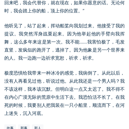
回来吧，我会代替你，就在现在，如果你愿意的话。无论何
时，我会踏上你的船，顶上你的位置。”
他听见了，站了起来，挥动船桨向我划过来。他接受了我的
提议。我突然浑身战栗起来。因为他举起他的手臂向我挥
舞，这么多年来这是第一次。我不能……我害怕极了，毛发
直竖，发疯似的跑开了，逃掉了。因为他象是另一个世界来
的人。我一边跑一边祈求宽恕，祈求，祈求。
极度恐惧给我带来一种冰冷的感觉，我病倒了。从此以后，
没有人再看见过他，听说过他。从此我还是一个男人吗？我
不该这样，我本该沉默。但明白这一点又太迟了。我不得不
在内心广漠无际的荒原中生活下去。我恐怕活不长了。在我
死的时候，我要别人把我装在一只小船里，顺流而下，在河
上迷失，沉入河底。
故事
那事
那人