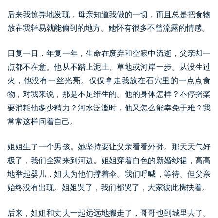
后来我惊异地发现，母亲知道我做的一切，而且总是把食物
放在我轻易就能偷到的地方。她怀有很多不曾流露的情感。
日复一日，年复一年，生命在废弃和空寂中流逝，父亲却一
点都不在意。他从不踏上泥土、草地或河岸一步。从没生过
火，他没有一丝光亮。仅仅拿走我放在石穴里的一点点食
物，对我来说，那是不足维生的。他的身体怎样？不停摇桨
要消耗他多少精力？河水泛滥时，他又怎么能幸免于难？我
常常这样问着自己。
姐姐生了一个男孩。她坚持要让父亲看看外孙。那天天气好
极了，我们全家来到河边。姐姐穿着白色的新婚纱裙，高高
地举起婴儿，姐夫为他们撑着伞。我们呼喊，等待。但父亲
始终没有出现。姐姐哭了，我们都哭了，大家彼此携扶着。
后来，姐姐和丈夫一起远远地搬走了，哥哥也到城里去了。