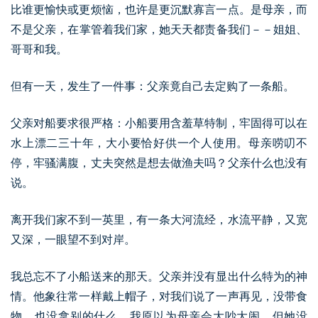
比谁更愉快或更烦恼，也许是更沉默寡言一点。是母亲，而
不是父亲，在掌管着我们家，她天天都责备我们－－姐姐、
哥哥和我。
但有一天，发生了一件事：父亲竟自己去定购了一条船。
父亲对船要求很严格：小船要用含羞草特制，牢固得可以在
水上漂二三十年，大小要恰好供一个人使用。母亲唠叨不
停，牢骚满腹，丈夫突然是想去做渔夫吗？父亲什么也没有
说。
离开我们家不到一英里，有一条大河流经，水流平静，又宽
又深，一眼望不到对岸。
我总忘不了小船送来的那天。父亲并没有显出什么特为的神
情。他象往常一样戴上帽子，对我们说了一声再见，没带食
物，也没拿别的什么。我原以为母亲会大吵大闹，但她没