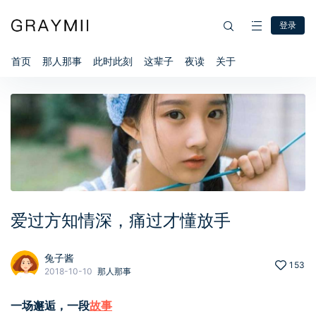
登录
首页
那人那事
此时此刻
这辈子
夜读
关于
爱过方知情深，痛过才懂放手
兔子酱
153
2018-10-10
那人那事
一场邂逅，一段
故事