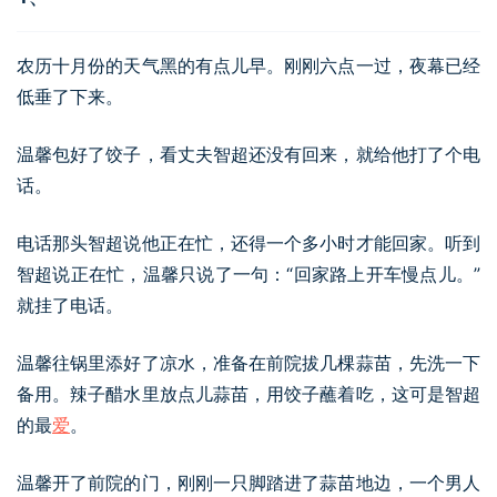
农历十月份的天气黑的有点儿早。刚刚六点一过，夜幕已经
低垂了下来。
温馨包好了饺子，看丈夫智超还没有回来，就给他打了个电
话。
电话那头智超说他正在忙，还得一个多小时才能回家。听到
智超说正在忙，温馨只说了一句：“回家路上开车慢点儿。”
就挂了电话。
温馨往锅里添好了凉水，准备在前院拔几棵蒜苗，先洗一下
备用。辣子醋水里放点儿蒜苗，用饺子蘸着吃，这可是智超
的最
爱
。
温馨开了前院的门，刚刚一只脚踏进了蒜苗地边，一个男人