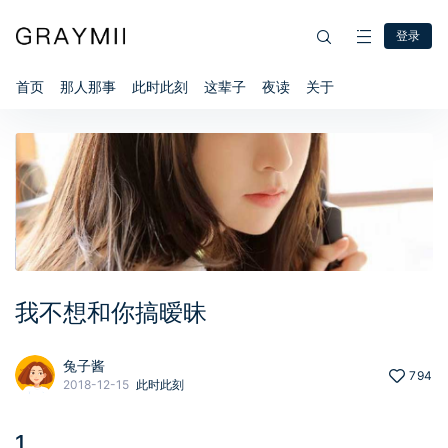
登录
首页
那人那事
此时此刻
这辈子
夜读
关于
我不想和你搞暧昧
兔子酱
794
2018-12-15
此时此刻
1、