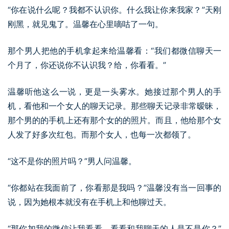
“你在说什么呢？我都不认识你。什么我让你来我家？”天刚
刚黑，就见鬼了。温馨在心里嘀咕了一句。
那个男人把他的手机拿起来给温馨看：“我们都微信聊天一
个月了，你还说你不认识我？给，你看看。”
温馨听他这么一说，更是一头雾水。她接过那个男人的手
机，看他和一个女人的聊天记录。那些聊天记录非常暧昧，
那个男的的手机上还有那个女的的照片。而且，他给那个女
人发了好多次红包。而那个女人，也每一次都领了。
“这不是你的照片吗？”男人问温馨。
“你都站在我面前了，你看那是我吗？”温馨没有当一回事的
说，因为她根本就没有在手机上和他聊过天。
“那你加我的微信让我看看。看看和我聊天的人是不是你？”