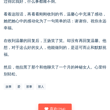
过得比我好，什么事都难不倒。
看着这段话，再看看刚刚收到的书，温馨心中充满了感动，
她把她心中的感动化为了一句简单的话：谢谢你。祝你永远
幸福。
在收到温馨的回复后，王扬笑了笑。却没有再回复温馨。他
想，对于这么好的女人，他能做到的，是适可而止和默默祝
福。
然后，他拉黑了那个和他聊天了一个月的神秘女人。心里特
别轻松。
故事
爱
那事
那人
喜欢
(
794
)