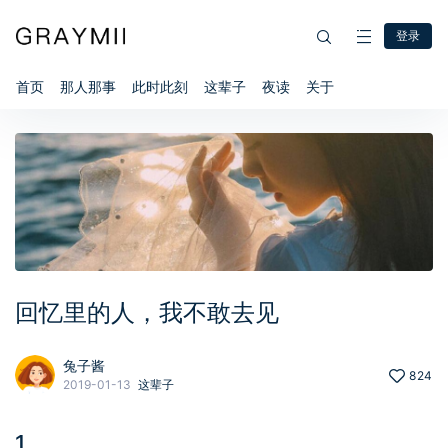
登录
首页
那人那事
此时此刻
这辈子
夜读
关于
回忆里的人，我不敢去见
兔子酱
824
2019-01-13
这辈子
1、