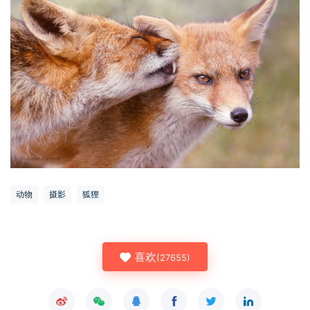
动物
摄影
狐狸
喜欢
(
27655
)