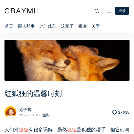
登录
首页
那人那事
此时此刻
这辈子
夜读
关于
红狐狸的温馨时刻
兔子酱
27655
2022-03-02
摄影
人们对
狐狸
有很多误解，虽然
狐狸
是孤独的猎手，但它们与