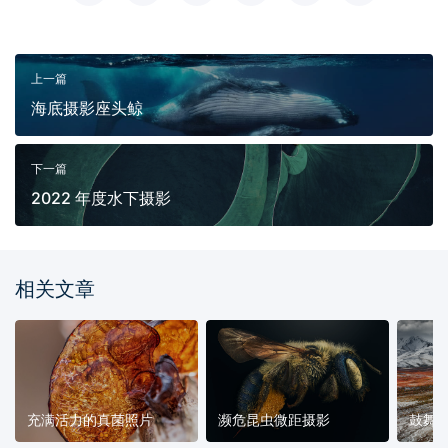
上一篇
海底摄影座头鲸
下一篇
2022 年度水下摄影
相关文章
充满活力的真菌照片
濒危昆虫微距摄影
鼓舞