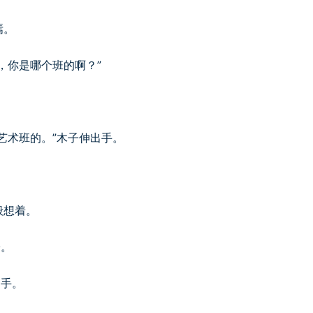
焉。
，你是哪个班的啊？”
艺术班的。”木子伸出手。
般想着。
子。
的手。