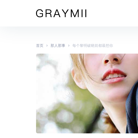
›
›
首页
那人那事
每个黎明破晓前都最想你