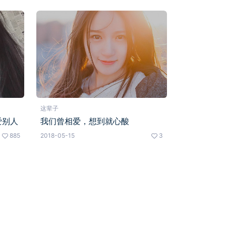
这辈子
爱别人
我们曾相爱，想到就心酸
885
2018-05-15
3