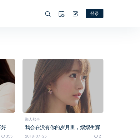
登录
那人那事
不好
我会在没有你的岁月里，熠熠生辉
355
2018-07-25
2