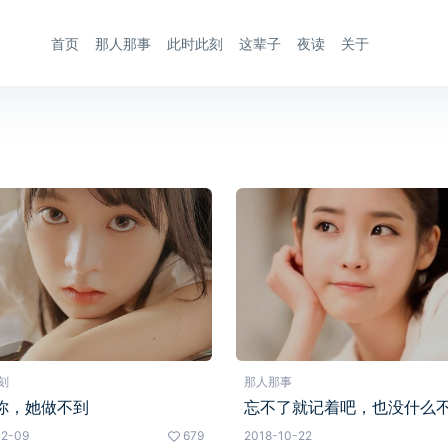
首页
那人那事
此时此刻
这辈子
夜读
关于
刻
那人那事
你，她做不到
忘不了就记着吧，也没什么
12-09
679
2018-10-22