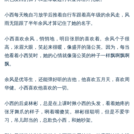
小西每天晚自习放学后推着自行车跟着高年级的余风走，风
雨无阻跟了半年余风才算记住了她的名字。
小西喜欢余风，悄悄地，明目张胆的喜欢着。余风个子很
高，浓眉大眼，笑起来很暖，像盛开的蒲公英。因为，每当
他看着小西笑时，她的心情就像蒲公英的种子一样飘啊飘啊
飘。
余风是优等生，还能弹好听的吉他，他喜欢五月天，喜欢周
华健。小西喜欢他喜欢的一切。
小西的后桌林彬，总是在上课时揪小西的头发，看着她疼的
张牙舞爪的样子，咧着嘴傻笑。林彬很聪明，但是不爱学
习，吊儿郎当的，总欺负小西，和她吵架。