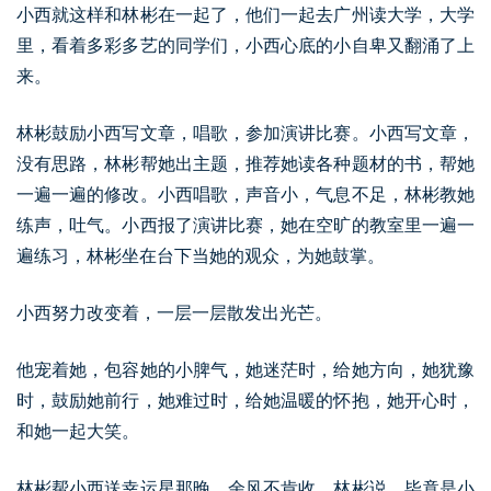
小西就这样和林彬在一起了，他们一起去广州读大学，大学
里，看着多彩多艺的同学们，小西心底的小自卑又翻涌了上
来。
林彬鼓励小西写文章，唱歌，参加演讲比赛。小西写文章，
没有思路，林彬帮她出主题，推荐她读各种题材的书，帮她
一遍一遍的修改。小西唱歌，声音小，气息不足，林彬教她
练声，吐气。小西报了演讲比赛，她在空旷的教室里一遍一
遍练习，林彬坐在台下当她的观众，为她鼓掌。
小西努力改变着，一层一层散发出光芒。
他宠着她，包容她的小脾气，她迷茫时，给她方向，她犹豫
时，鼓励她前行，她难过时，给她温暖的怀抱，她开心时，
和她一起大笑。
林彬帮小西送幸运星那晚，余风不肯收。林彬说，毕竟是小