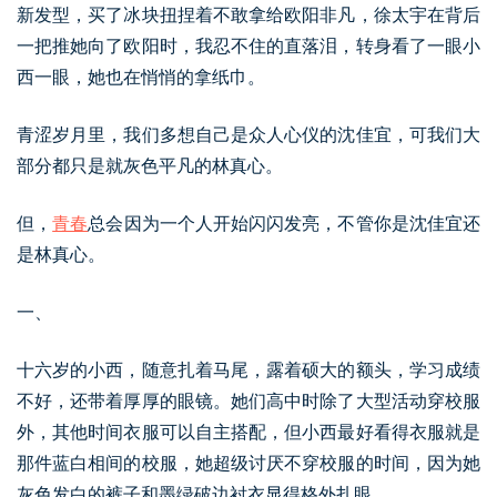
新发型，买了冰块扭捏着不敢拿给欧阳非凡，徐太宇在背后
一把推她向了欧阳时，我忍不住的直落泪，转身看了一眼小
西一眼，她也在悄悄的拿纸巾。
青涩岁月里，我们多想自己是众人心仪的沈佳宜，可我们大
部分都只是就灰色平凡的林真心。
但，
青春
总会因为一个人开始闪闪发亮，不管你是沈佳宜还
是林真心。
一、
十六岁的小西，随意扎着马尾，露着硕大的额头，学习成绩
不好，还带着厚厚的眼镜。她们高中时除了大型活动穿校服
外，其他时间衣服可以自主搭配，但小西最好看得衣服就是
那件蓝白相间的校服，她超级讨厌不穿校服的时间，因为她
灰色发白的裤子和墨绿破边衬衣显得格外扎眼。