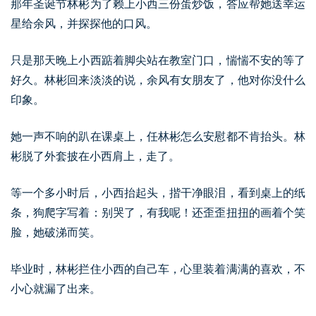
那年圣诞节林彬为了赖上小西三份蛋炒饭，答应帮她送幸运
星给余风，并探探他的口风。
只是那天晚上小西踮着脚尖站在教室门口，惴惴不安的等了
好久。林彬回来淡淡的说，余风有女朋友了，他对你没什么
印象。
她一声不响的趴在课桌上，任林彬怎么安慰都不肯抬头。林
彬脱了外套披在小西肩上，走了。
等一个多小时后，小西抬起头，揩干净眼泪，看到桌上的纸
条，狗爬字写着：别哭了，有我呢！还歪歪扭扭的画着个笑
脸，她破涕而笑。
毕业时，林彬拦住小西的自己车，心里装着满满的喜欢，不
小心就漏了出来。