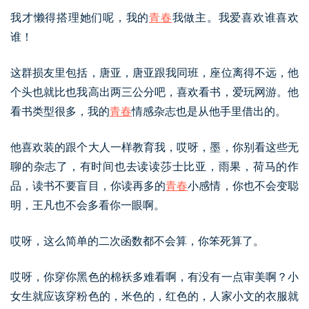
我才懒得搭理她们呢，我的
青春
我做主。我爱喜欢谁喜欢
谁！
这群损友里包括，唐亚，唐亚跟我同班，座位离得不远，他
个头也就比也我高出两三公分吧，喜欢看书，爱玩网游。他
看书类型很多，我的
青春
情感杂志也是从他手里借出的。
他喜欢装的跟个大人一样教育我，哎呀，墨，你别看这些无
聊的杂志了，有时间也去读读莎士比亚，雨果，荷马的作
品，读书不要盲目，你读再多的
青春
小感情，你也不会变聪
明，王凡也不会多看你一眼啊。
哎呀，这么简单的二次函数都不会算，你笨死算了。
哎呀，你穿你黑色的棉袄多难看啊，有没有一点审美啊？小
女生就应该穿粉色的，米色的，红色的，人家小文的衣服就