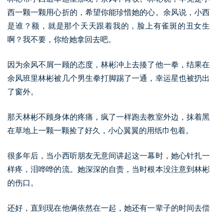
西一颗一颗用心折的，希望你能珍惜她的心。余风说，小西
是谁？额，就是那个天天跟着我的，脸上有雀斑的丑女生
啊？我不要，你给她拿回去吧。
因为余风不屑一顾的态度，林彬冲上去揍了他一拳，结果在
余风班里林彬被几个男生拳打脚踢了一通，幸运星也被扔出
了窗外。
那天林彬不顾身体的疼痛，疯了一样跑去教室外边，抹着黑
在草地上一颗一颗捡了好久，小心翼翼的用纸巾包着。
很多年后，当小西听朋友无意间讲起这一幕时，她心针扎一
样疼，泪哗哗的流。她深深的自责，当时根本没注意到林彬
的伤口。
还好，直到现在他俩依然在一起，她还有一辈子的时间去偿