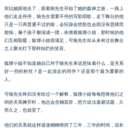
所以她跟他去了，跟着狼先生开始了她的森林之旅，一路上
他们走走停停，狼先生需要不停的写歌唱歌，走下舞台的他
只是一只再普通不过的狼，会狂躁会愤怒也会因没有思绪而
烦恼，像个孩子般缩成一团，依偎着狐狸小姐，那时候的他
们互相取暖，狐狸小姐很满足，可狼先生却从未有过在舞台
之上聚光灯下那样灿烂的笑容。
狐狸小姐不知道她自己对于狼先生来说意味着什么，是关系
好一些的粉丝？是一起游走的同伴？还是那个最为重要的
人。
可狼先生终归没有给过一个解释，狐狸小姐每每想将他们之
间的关系摊开时，他总会含糊其辞，想方设法逃避话题，久
而久之，也就罢了。
他们的关系就这样迷迷糊糊维持了三年，三年的时间，说长