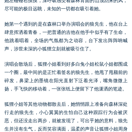
她左碰碰右摸摸，深呼吸感受着森林背面的山顶刮来的风，
尽可能的极目远眺，未知的一切都在吸引着她。
她第一个遇到的是在森林口举办演唱会的狼先生，他在台上
肆意挥洒着青春，一把普通的吉他在他手中似乎有了生命，
他跳着唱着，全场的气氛都为之动容，台下发出阵阵呐喊
声，涉世未深的小狐狸立刻就被吸引住了。
演唱会散场后，狐狸小姐看到好多白兔小姐松鼠小姐都围成
一个圈，最中间的是正忙着签名的狼先生，他甩了甩额前的
碎发，鼻梁上的墨镜在阳光直射下泛着光泽，嘴角微微上
扬，手飞快的移动着，一张张纸上便留下了他潇洒的笔迹。
狐狸小姐等其他动物都散去后，她悄悄跟上准备向森林深处
行走的狼先生，小心翼翼的生怕自己这种跟踪行为会被厌
恶，但还没走出两步，就被发现了，可出乎她的意料，狼先
生并没有生气，反而笑容满面，温柔的声音让狐狸小姐周身