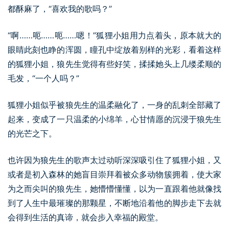
都酥麻了，“喜欢我的歌吗？”
“啊……呃……呃……嗯！”狐狸小姐用力点着头，原本就大的
眼睛此刻也睁的浑圆，瞳孔中绽放着别样的光彩，看着这样
的狐狸小姐，狼先生觉得有些好笑，揉揉她头上几缕柔顺的
毛发，“一个人吗？”
狐狸小姐似乎被狼先生的温柔融化了，一身的乱刺全部藏了
起来，变成了一只温柔的小绵羊，心甘情愿的沉浸于狼先生
的光芒之下。
也许因为狼先生的歌声太过动听深深吸引住了狐狸小姐，又
或者是初入森林的她盲目崇拜着被众多动物簇拥着，使大家
为之而尖叫的狼先生，她懵懵懂懂，以为一直跟着他就像找
到了人生中最璀璨的那颗星，不断地沿着他的脚步走下去就
会得到生活的真谛，就会步入幸福的殿堂。