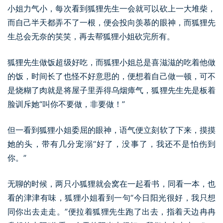
小姐力气小，每次看到狐狸先生一会就可以砍上一大堆柴，
而自己半天都弄不了一根，便会投向羡慕的眼神，而狐狸先
生总会无奈的笑笑，再去帮狐狸小姐砍完所有。
狐狸先生做饭超级好吃，而狐狸小姐总是喜滋滋的吃着他做
的饭，时间长了也怪不好意思的，便想着自己做一顿，可不
是烧糊了肉就是将屋子里弄得乌烟瘴气，狐狸先生先是板着
脸训斥她“叫你不要做，非要做！”
但一看到狐狸小姐委屈的眼神，语气便立刻软了下来，摸摸
她的头，带有几分宠溺“好了，没事了，我还不是怕伤到
你。”
无聊的时候，两只小狐狸就会窝在一起看书，同看一本，也
看的津津有味，狐狸小姐看到一句“今日阳光很好，我只想
同你出去走走。”便拉着狐狸先生跑了出去，指着天边冉冉