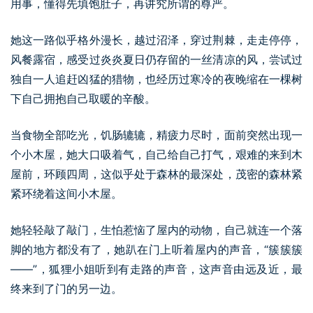
用事，懂得先填饱肚子，再讲究所谓的尊严。
她这一路似乎格外漫长，越过沼泽，穿过荆棘，走走停停，
风餐露宿，感受过炎炎夏日仍存留的一丝清凉的风，尝试过
独自一人追赶凶猛的猎物，也经历过寒冷的夜晚缩在一棵树
下自己拥抱自己取暖的辛酸。
当食物全部吃光，饥肠辘辘，精疲力尽时，面前突然出现一
个小木屋，她大口吸着气，自己给自己打气，艰难的来到木
屋前，环顾四周，这似乎处于森林的最深处，茂密的森林紧
紧环绕着这间小木屋。
她轻轻敲了敲门，生怕惹恼了屋内的动物，自己就连一个落
脚的地方都没有了，她趴在门上听着屋内的声音，“簇簇簇
——”，狐狸小姐听到有走路的声音，这声音由远及近，最
终来到了门的另一边。