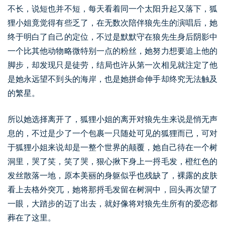
不长，说短也并不短，每天看着同一个太阳升起又落下，狐
狸小姐竟觉得有些乏了，在无数次陪伴狼先生的演唱后，她
终于明白了自己的定位，不过是默默守在狼先生身后阴影中
一个比其他动物略微特别一点的粉丝，她努力想要追上他的
脚步，却发现只是徒劳，结局也许从第一次相见就注定了他
是她永远望不到头的海岸，也是她拼命伸手却终究无法触及
的繁星。
所以她选择离开了，狐狸小姐的离开对狼先生来说是悄无声
息的，不过是少了一个包裹一只随处可见的狐狸而已，可对
于狐狸小姐来说却是一整个世界的颠覆，她自己待在一个树
洞里，哭了笑，笑了哭，狠心揪下身上一捋毛发，橙红色的
发丝散落一地，原本美丽的身躯似乎也残缺了，裸露的皮肤
看上去格外突兀，她将那捋毛发留在树洞中，回头再次望了
一眼，大踏步的迈了出去，就好像将对狼先生所有的爱恋都
葬在了这里。