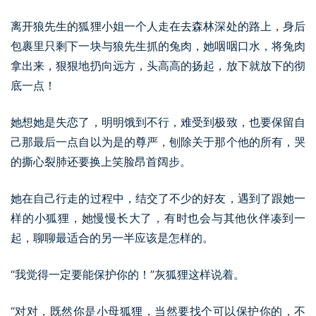
离开狼先生的狐狸小姐一个人走在去森林深处的路上，身后
包裹里只剩下一块与狼先生抓的兔肉，她咽咽口水，将兔肉
拿出来，狠狠地扔向远方，头高高的扬起，放下就放下的彻
底一点！
她想她是失恋了，明明饿到不行，难受到极致，也要保留自
己那最后一点自以为是的尊严，刨除关于那个他的所有，哭
的撕心裂肺还要换上笑脸昂首阔步。
她在自己行走的过程中，结交了不少的好友，遇到了跟她一
样的小狐狸，她慢慢长大了，有时也会与其他伙伴凑到一
起，聊聊最适合的另一半应该是怎样的。
“我觉得一定要能保护你的！”灰狐狸这样说着。
“对对，既然你是小母狐狸，当然要找个可以保护你的，不