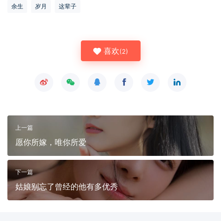
余生
岁月
这辈子
喜欢
(
2
)
上一篇
愿你所嫁，唯你所爱
下一篇
姑娘别忘了曾经的他有多优秀