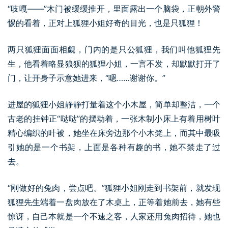
“吱嘎——”木门被缓缓推开，里面露出一个脑袋，正朝外警
惕的看着，正对上狐狸小姐好奇的目光，也是只狐狸！
两只狐狸面面相觑，门内的是只公狐狸，我们叫他狐狸先
生，他看着略显狼狈的狐狸小姐，一言不发，却默默打开了
门，让开身子示意她进来，“嗯……谢谢你。”
进屋的狐狸小姐静静打量着这个小木屋，简单却整洁，一个
古老的挂钟正“哒哒”的摆动着，一张木制小床上有着用树叶
精心编织的叶被，她坐在床旁边那个小木凳上，而其中最吸
引她的是一个书架，上面是各种有趣的书，她不禁走了过
去。
“刚做好的兔肉，尝点吧。”狐狸小姐刚走到书架前，就发现
狐狸先生端着一盘肉放在了木桌上，正等着她前去，她有些
惊讶，自己本就是一个不速之客，人家还用兔肉招待，她也