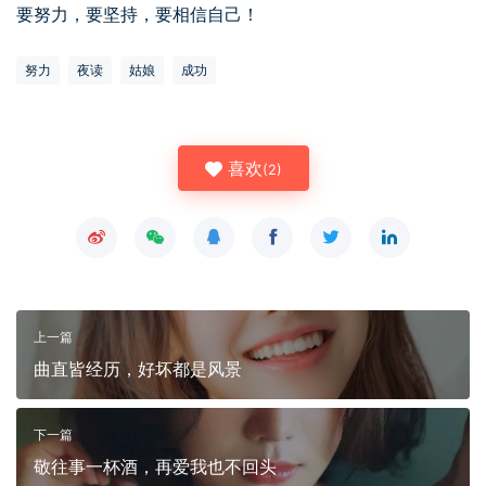
要努力，要坚持，要相信自己！
努力
夜读
姑娘
成功
喜欢
(
2
)
上一篇
曲直皆经历，好坏都是风景
下一篇
敬往事一杯酒，再爱我也不回头