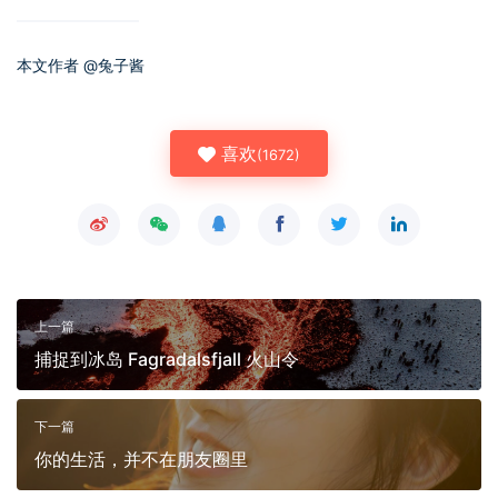
本文作者 @
兔子酱
喜欢
(
1672
)
上一篇
捕捉到冰岛 Fagradalsfjall 火山令
下一篇
你的生活，并不在朋友圈里