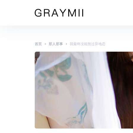
›
›
首页
那人那事
我最终没能熬过异地恋