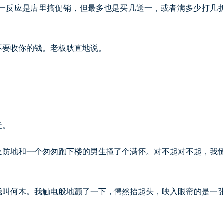
一反应是店里搞促销，但最多也是买几送一，或者满多少打几
不要收你的钱。老板耿直地说。
。
天。
及防地和一个匆匆跑下楼的男生撞了个满怀。对不起对不起，我
我叫何木。我触电般地颤了一下，愕然抬起头，映入眼帘的是一