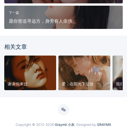
下一篇
愿你曾追寻远方，身旁有人依傍
相关文章
谢谢你来过
爱，在阳光下绽放
我们
Copyright © 2012-2026
Graymii 小灰
. Designed by
GRAYMII
.