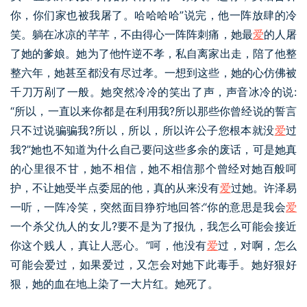
你，你们家也被我屠了。哈哈哈哈”说完，他一阵放肆的冷
笑。躺在冰凉的芊芊，不由得心一阵阵刺痛，她最
爱
的人屠
了她的爹娘。她为了他忤逆不孝，私自离家出走，陪了他整
整六年，她甚至都没有尽过孝。一想到这些，她的心仿佛被
千刀万剐了一般。她突然冷冷的笑出了声，声音冰冷的说:
“所以，一直以来你都是在利用我?所以那些你曾经说的誓言
只不过说骗骗我?所以，所以，所以许公子您根本就没
爱
过
我?”她也不知道为什么自己要问这些多余的废话，可是她真
的心里很不甘，她不相信，她不相信那个曾经对她百般呵
护，不让她受半点委屈的他，真的从来没有
爱
过她。许泽易
一听，一阵冷笑，突然面目狰狞地回答:“你的意思是我会
爱
一个杀父仇人的女儿?要不是为了报仇，我怎么可能会接近
你这个贱人，真让人恶心。”呵，他没有
爱
过，对啊，怎么
可能会爱过，如果爱过，又怎会对她下此毒手。她好狠好
狠，她的血在地上染了一大片红。她死了。