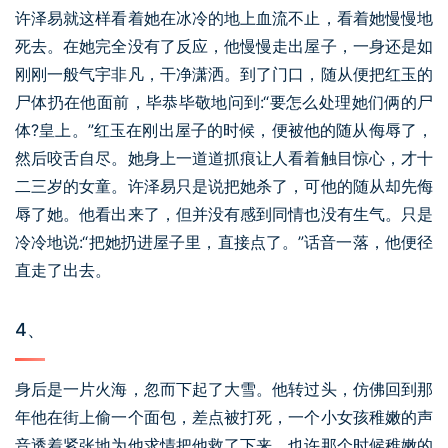
许泽易就这样看着她在冰冷的地上血流不止，看着她慢慢地
死去。在她完全没有了反应，他慢慢走出屋子，一身还是如
刚刚一般气宇非凡，干净潇洒。到了门口，随从便把红玉的
尸体扔在他面前，毕恭毕敬地问到:“要怎么处理她们俩的尸
体?皇上。”红玉在刚出屋子的时候，便被他的随从侮辱了，
然后咬舌自尽。她身上一道道抓痕让人看着触目惊心，才十
二三岁的女童。许泽易只是说把她杀了，可他的随从却先侮
辱了她。他看出来了，但并没有感到同情也没有生气。只是
冷冷地说:“把她扔进屋子里，直接点了。”话音一落，他便径
直走了出去。
4、
身后是一片火海，忽而下起了大雪。他转过头，仿佛回到那
年他在街上偷一个面包，差点被打死，一个小女孩稚嫩的声
音透着紧张地为他求情把他救了下来。也许那个时候稚嫩的