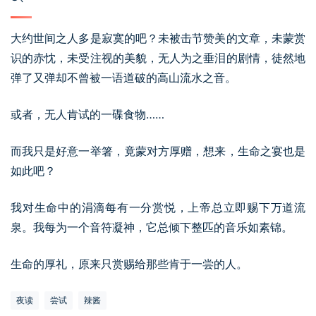
大约世间之人多是寂寞的吧？未被击节赞美的文章，未蒙赏
识的赤忱，未受注视的美貌，无人为之垂泪的剧情，徒然地
弹了又弹却不曾被一语道破的高山流水之音。
或者，无人肯试的一碟食物……
而我只是好意一举箸，竟蒙对方厚赠，想来，生命之宴也是
如此吧？
我对生命中的涓滴每有一分赏悦，上帝总立即赐下万道流
泉。我每为一个音符凝神，它总倾下整匹的音乐如素锦。
生命的厚礼，原来只赏赐给那些肯于一尝的人。
夜读
尝试
辣酱