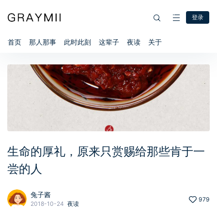
登录
首页
那人那事
此时此刻
这辈子
夜读
关于
生命的厚礼，原来只赏赐给那些肯于一
尝的人
兔子酱
979
2018-10-24
夜读