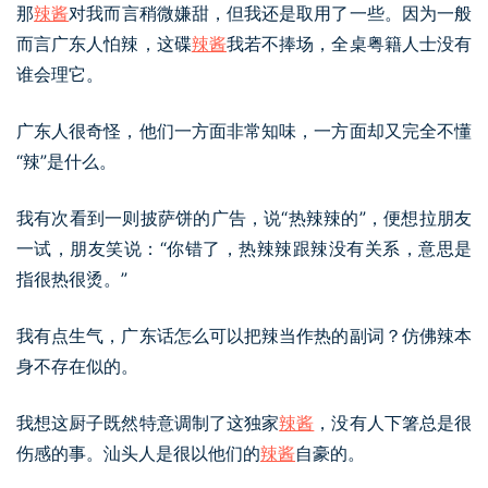
那
辣酱
对我而言稍微嫌甜，但我还是取用了一些。因为一般
而言广东人怕辣，这碟
辣酱
我若不捧场，全桌粤籍人士没有
谁会理它。
广东人很奇怪，他们一方面非常知味，一方面却又完全不懂
“辣”是什么。
我有次看到一则披萨饼的广告，说“热辣辣的”，便想拉朋友
一试，朋友笑说：“你错了，热辣辣跟辣没有关系，意思是
指很热很烫。”
我有点生气，广东话怎么可以把辣当作热的副词？仿佛辣本
身不存在似的。
我想这厨子既然特意调制了这独家
辣酱
，没有人下箸总是很
伤感的事。汕头人是很以他们的
辣酱
自豪的。