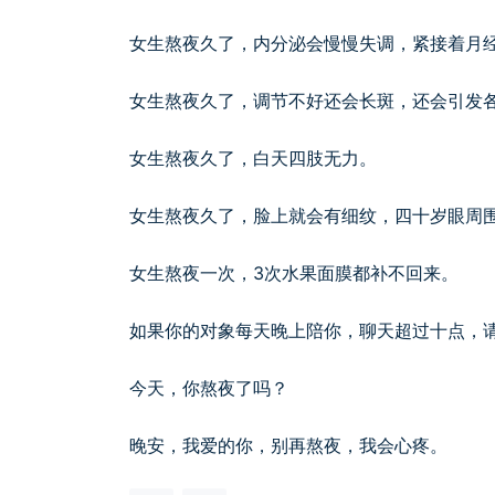
女生熬夜久了，内分泌会慢慢失调，紧接着月
女生熬夜久了，调节不好还会长斑，还会引发
女生熬夜久了，白天四肢无力。
女生熬夜久了，脸上就会有细纹，四十岁眼周
女生熬夜一次，3次水果面膜都补不回来。
如果你的对象每天晚上陪你，聊天超过十点，
今天，你熬夜了吗？
晚安，我爱的你，别再熬夜，我会心疼。