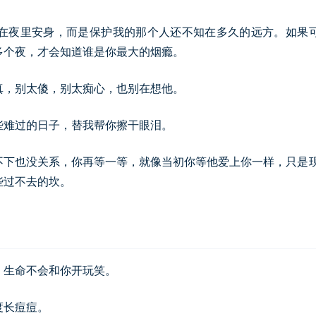
在夜里安身，而是保护我的那个人还不知在多久的远方。如果
多个夜，才会知道谁是你最大的烟瘾。
真，别太傻，别太痴心，也别在想他。
些难过的日子，替我帮你擦干眼泪。
不下也没关系，你再等一等，就像当初你等他爱上你一样，只是
些过不去的坎。
，生命不会和你开玩笑。
度长痘痘。