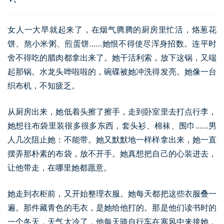
女人一大早就起来了，在烟气腾腾的厨房里忙活，烙葱花
饼、熬小米粥、煎蛋饼……她恨不得使尽浑身招数。连平时
舍不得吃的腊肉都拿出来了。她干活利索，放下这锅，又端
起那锅。水龙头哗啦啦的，碗碟被她冲洗得发亮。她像一台
织布机，不知疲乏。
从厨房出来，她低着头擦了擦手，走到卧室里去打点行李，
她想往布袋里装很多很多东西，套头衫、棉袜、围巾……男
人几次阻止她：不能带。她又默默地一样样拿出来，她一直
摆弄那朴素的布袋，放不开手。她真想把自己的心装进去，
让他带走，在哪里她都愿意。
她走到衣柜前，又开始整理衣服。她每天都把这些衣服叠一
遍。那件藏青色的毛衣，是她给他打的。那是他们读书时的
一个冬天，天气太冷了，他每天骑自行车在寒风中来接她，