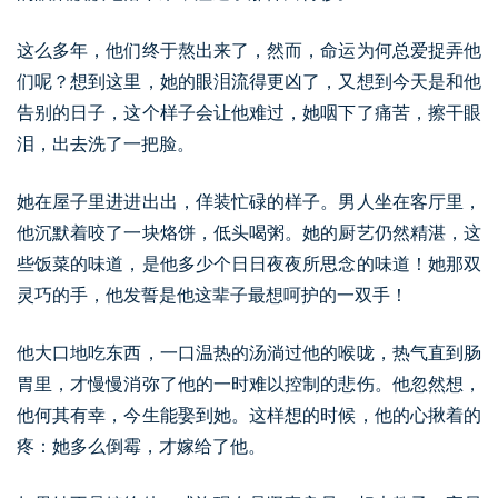
这么多年，他们终于熬出来了，然而，命运为何总爱捉弄他
们呢？想到这里，她的眼泪流得更凶了，又想到今天是和他
告别的日子，这个样子会让他难过，她咽下了痛苦，擦干眼
泪，出去洗了一把脸。
她在屋子里进进出出，佯装忙碌的样子。男人坐在客厅里，
他沉默着咬了一块烙饼，低头喝粥。她的厨艺仍然精湛，这
些饭菜的味道，是他多少个日日夜夜所思念的味道！她那双
灵巧的手，他发誓是他这辈子最想呵护的一双手！
他大口地吃东西，一口温热的汤淌过他的喉咙，热气直到肠
胃里，才慢慢消弥了他的一时难以控制的悲伤。他忽然想，
他何其有幸，今生能娶到她。这样想的时候，他的心揪着的
疼：她多么倒霉，才嫁给了他。