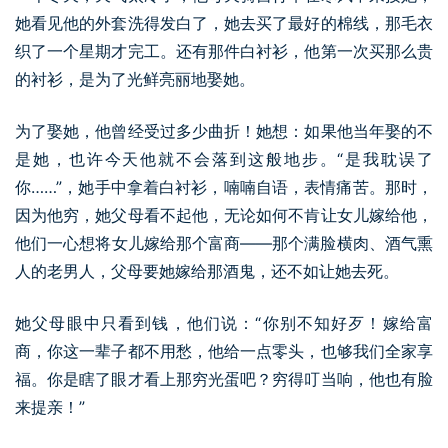
她看见他的外套洗得发白了，她去买了最好的棉线，那毛衣
织了一个星期才完工。还有那件白衬衫，他第一次买那么贵
的衬衫，是为了光鲜亮丽地娶她。
为了娶她，他曾经受过多少曲折！她想：如果他当年娶的不
是她，也许今天他就不会落到这般地步。“是我耽误了
你……”，她手中拿着白衬衫，喃喃自语，表情痛苦。那时，
因为他穷，她父母看不起他，无论如何不肯让女儿嫁给他，
他们一心想将女儿嫁给那个富商——那个满脸横肉、酒气熏
人的老男人，父母要她嫁给那酒鬼，还不如让她去死。
她父母眼中只看到钱，他们说：“你别不知好歹！嫁给富
商，你这一辈子都不用愁，他给一点零头，也够我们全家享
福。你是瞎了眼才看上那穷光蛋吧？穷得叮当响，他也有脸
来提亲！”