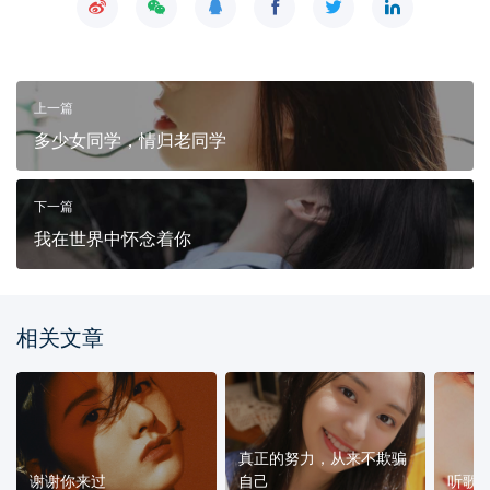
上一篇
多少女同学，情归老同学
下一篇
我在世界中怀念着你
相关文章
真正的努力，从来不欺骗
谢谢你来过
自己
听歌