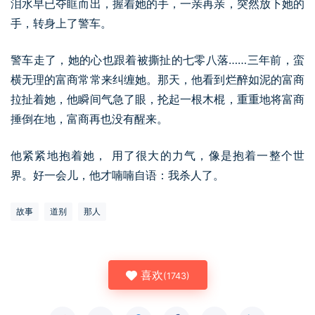
泪水早已夺眶而出，握着她的手，一亲再亲，突然放下她的
手，转身上了警车。
警车走了，她的心也跟着被撕扯的七零八落……三年前，蛮
横无理的富商常常来纠缠她。那天，他看到烂醉如泥的富商
拉扯着她，他瞬间气急了眼，抡起一根木棍，重重地将富商
捶倒在地，富商再也没有醒来。
他紧紧地抱着她， 用了很大的力气，像是抱着一整个世
界。好一会儿，他才喃喃自语：我杀人了。
故事
道别
那人
喜欢
(
1743
)