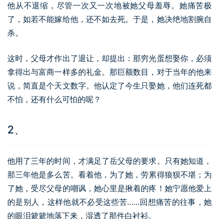
他从不退缩，尽管一次又一次地被她父母羞辱。她痛苦极
了，如若不能嫁给他，还不如去死。于是，她决绝地割腕自
杀。
这时，父母才作出了退让，却提出：那穷光蛋想娶你，必须
拿得出与富商一样多的礼金。那巨额数目，对于当年的他来
说，简直是个天文数字。他认定了今生只娶她，他们连死都
不怕，还有什么可怕的呢？
2、
他用了三年的时间，才满足了岳父母的要求。只有她知道，
那三年他是多么苦。看着他，为了她，劳累得狼狈不堪；为
了她，受尽父母的嘲讽，她心里是揪着的疼！她宁愿他爱上
的是别人，这样他就不必受这些苦……回想痛苦的往事，她
的眼泪簌簌地落下来，湿透了那件白衬衫。