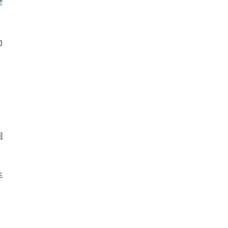
全
力
回
手