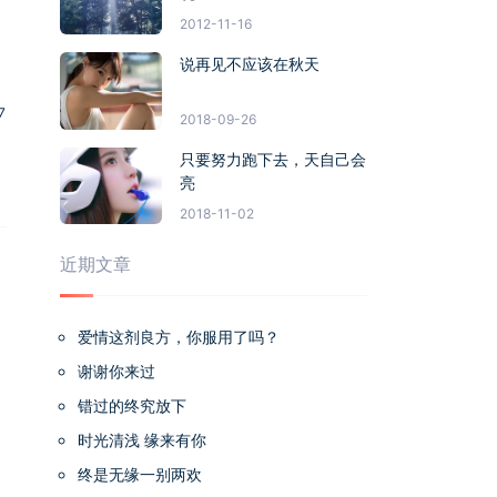
2012-11-16
说再见不应该在秋天
7
2018-09-26
只要努力跑下去，天自己会
亮
2018-11-02
近期文章
爱情这剂良方，你服用了吗？
谢谢你来过
错过的终究放下
时光清浅 缘来有你
终是无缘一别两欢