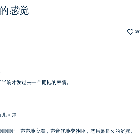
能的感觉
98
了。
了半晌才发过去一个拥抱的表情。
点儿问题。
嗯嗯嗯”一声声地应着，声音倏地变沙哑，然后是良久的沉默。