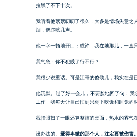
拉黑了不下十次。
我听着他絮絮叨叨了很久，大多是情场失意之
烟，偶尔咳几声。
他一字一顿地开口：或许，我在她那儿，一直
我气急：你不犯贱了行不行？
我很少说重话。可是江哥的傻劲儿，我实在是
他沉默。过了好一会儿，不要脸地回了句：我
工作，我每天让自己忙到只剩下吃饭和睡觉的
我抬眼扫了一眼还算整洁的桌面，热水的雾气
没办法的。
爱得卑微的那个人，注定要被伤害