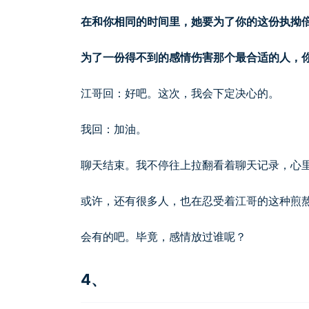
在和你相同的时间里，她要为了你的这份执拗
为了一份得不到的感情伤害那个最合适的人，
江哥回：好吧。这次，我会下定决心的。
我回：加油。
聊天结束。我不停往上拉翻看着聊天记录，心
或许，还有很多人，也在忍受着江哥的这种煎
会有的吧。毕竟，感情放过谁呢？
4、