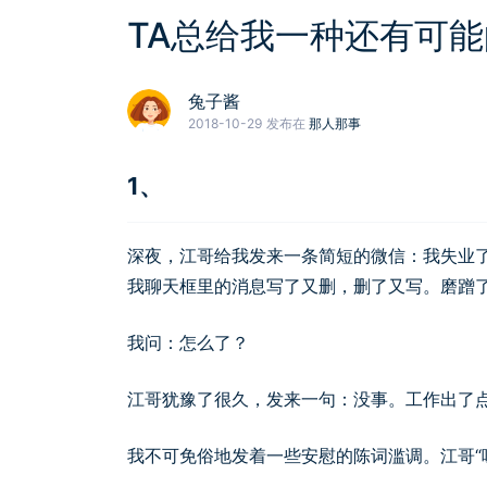
TA总给我一种还有可
兔子酱
2018-10-29
发布在
那人那事
1、
深夜，江哥给我发来一条简短的微信：我失业
我聊天框里的消息写了又删，删了又写。磨蹭
我问：怎么了？
江哥犹豫了很久，发来一句：没事。工作出了
我不可免俗地发着一些安慰的陈词滥调。江哥“