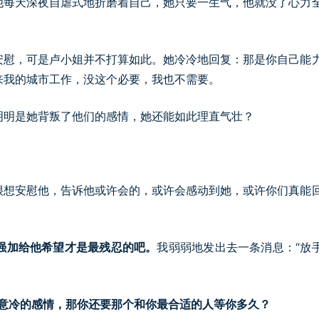
他每天深夜自虐式地折磨着自己，她只要一生气，他就没了心力
安慰，可是卢小姐并不打算如此。她冷冷地回复：那是你自己能
来我的城市工作，没这个必要，我也不需要。
明明是她背叛了他们的感情，她还能如此理直气壮？
很想安慰他，告诉他或许会的，或许会感动到她，或许你们真能
强加给他希望才是最残忍的吧。
我弱弱地发出去一条消息：“放
灰意冷的感情，那你还要那个和你最合适的人等你多久？