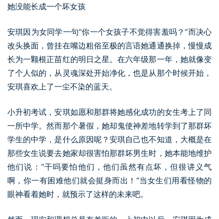
她没能长成一个坏女孩
安琪因为女同学一句“你一个女孩子不觉得害羞吗？”而决心
改头换面，曾挂在嘴边粗俗至极的言语她通通换掉，慢慢成
长为一颗根正苗红的明日之星。在六年级那一年，她就像变
了个人似的，从灵魂深处开始净化，也是从那个时候开始，
安琪喜欢上了一尘不染的蓝天。
小升初考试，安琪如愿和那群将她感化成功的女生考上了同
一所中学。然而那个暑假，她却鬼使神差地转学到了那群坏
学生的中学，是什么原因呢？安琪自己也不知道，大概是在
那些女生说要去她家却很害怕那群坏男生时，她本能地维护
他们说：“干吗要怕他们，他们虽然有点坏，但很讲义气
啊，你一有困难他们就会挺身而出！”当女生们用看怪物的
眼神看着她时，就预示了这样的未来吧。