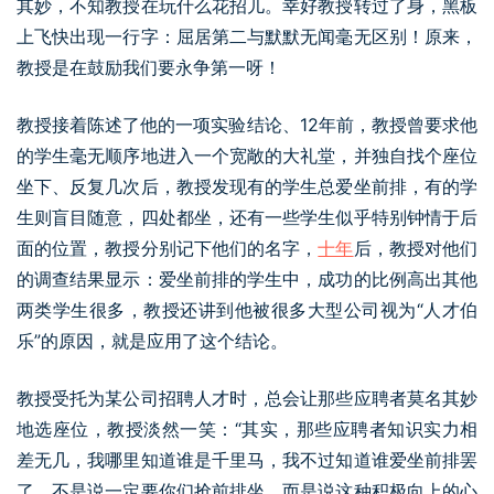
其妙，不知教授在玩什么花招儿。幸好教授转过了身，黑板
上飞快出现一行字：屈居第二与默默无闻毫无区别！原来，
教授是在鼓励我们要永争第一呀！
教授接着陈述了他的一项实验结论、12年前，教授曾要求他
的学生毫无顺序地进入一个宽敞的大礼堂，并独自找个座位
坐下、反复几次后，教授发现有的学生总爱坐前排，有的学
生则盲目随意，四处都坐，还有一些学生似乎特别钟情于后
面的位置，教授分别记下他们的名字，
十年
后，教授对他们
的调查结果显示：爱坐前排的学生中，成功的比例高出其他
两类学生很多，教授还讲到他被很多大型公司视为“人才伯
乐”的原因，就是应用了这个结论。
教授受托为某公司招聘人才时，总会让那些应聘者莫名其妙
地选座位，教授淡然一笑：“其实，那些应聘者知识实力相
差无几，我哪里知道谁是千里马，我不过知道谁爱坐前排罢
了、不是说一定要你们抢前排坐，而是说这种积极向上的心