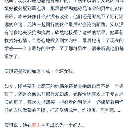
然而，现实和理想总是有差距的。上初中以后，安琪因为成
绩好被分配到重点班，那群曾经和她称兄道弟的男生们都在
差班。本来好像什么都没有改变，他们还是避免不了渐行渐
远的命运，无法一起同行的伙伴最后都会沦为陌路。安琪没
有过多地去反抗和挽留，欣然地接受了这样的结果。她重新
收拾好心情，全身心地投入到学习中，最后她考上了现在的
学校——全市最好的中学，至于那群男生，后来听说他们都
退学了。
安琪还是没能如愿长成一个坏女孩。
如今，即将要升上高三的她偶尔还是会抱怨自己不是一个男
孩子，还是会像以前那样爱幻想。她慢慢地喜欢上了复古老
旧的房子，喜欢去书店买一些好看的明信片，还保留着用怪
异的方法做菜的习惯，把苦瓜切成丝、炸鸡蛋、煎香蕉……
安琪说，她在
努力
学习成长为一个好人。