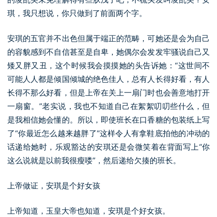
琪，我只想说，你只做到了前面两个字。
安琪的五官并不出色但属于端正的范畴，可她还是会为自己
的容貌感到不自信甚至是自卑，她偶尔会发发牢骚说自己又
矮又胖又丑，这个时候我会摸摸她的头告诉她：“这世间不
可能人人都是倾国倾城的绝色佳人，总有人长得好看，有人
长得不那么好看，但是上帝在关上一扇门时也会善意地打开
一扇窗。”老实说，我也不知道自己在絮絮叨叨些什么，但
是我相信她会懂的。所以，即使班长在口香糖的包装纸上写
了“你最近怎么越来越胖了”这样令人有拿鞋底拍他的冲动的
话递给她时，乐观豁达的安琪还是会微笑着在背面写上“你
这么说就是以前我很瘦喽”，然后递给欠揍的班长。
上帝做证，安琪是个好女孩
上帝知道，玉皇大帝也知道，安琪是个好女孩。