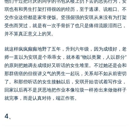
他们干过把讨厌的同学的书包从楼上扔下去的恶劣行为，安
琪也有和男生打架打得很凶的经历，至于逃课、说粗口、不
交作业这些都是家常便饭。坚强倔强的安琪从来没有为打架
受伤而哭过，就是有一次手骨折了也只是痛得流眼泪而已，
并不算真正意义上的哭。
就这样疯疯癫癫地野了五年，升到六年级，因为成绩好，老
师一直以为安琪是个乖乖女，就本着“物以类聚，人以群分”
的原则把她调去成绩好又听话的女生堆里。不过她还是会和
那群痞痞的但很讲义气的男生一起玩，关系却不如从前密切
了。和那些听话的女生接触以后，安琪开始尝试着写作业，
回家以后再不是厌恶地把作业本像垃圾一样拎出来做做样子
就完事，而是认真对待，端正作答。
4、