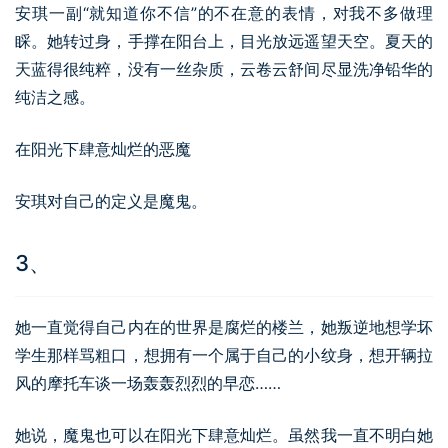
安琪一副“就知道你不信”的不在意的表情，对我不多做理
睬。她转过身，手撑在阳台上，目光放远遥望天空。夏天的
天蓝得很纯粹，没有一丝杂质，云卷云舒间尽显洗净铅华的
纯洁之感。
在阳光下肆意灿烂的恶魔
安琪对自己的定义是魔鬼。
3、
她一直觉得自己内在的世界是腐烂的楼兰，她叛逆地想学坏
学生那样骂粗口，想拥有一个属于自己的小纹身，想开辆拉
风的摩托车谈一场轰轰烈烈的早恋……
她说，魔鬼也可以在阳光下肆意灿烂。虽然我一直不明白她