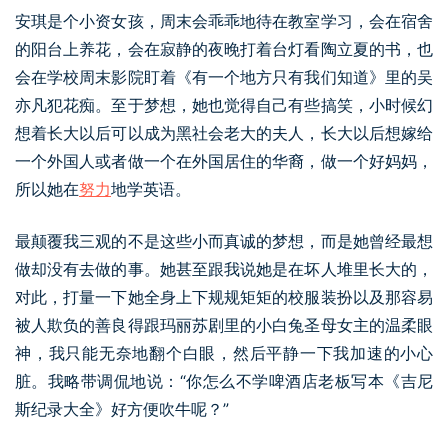
安琪是个小资女孩，周末会乖乖地待在教室学习，会在宿舍
的阳台上养花，会在寂静的夜晚打着台灯看陶立夏的书，也
会在学校周末影院盯着《有一个地方只有我们知道》里的吴
亦凡犯花痴。至于梦想，她也觉得自己有些搞笑，小时候幻
想着长大以后可以成为黑社会老大的夫人，长大以后想嫁给
一个外国人或者做一个在外国居住的华裔，做一个好妈妈，
所以她在
努力
地学英语。
最颠覆我三观的不是这些小而真诚的梦想，而是她曾经最想
做却没有去做的事。她甚至跟我说她是在坏人堆里长大的，
对此，打量一下她全身上下规规矩矩的校服装扮以及那容易
被人欺负的善良得跟玛丽苏剧里的小白兔圣母女主的温柔眼
神，我只能无奈地翻个白眼，然后平静一下我加速的小心
脏。我略带调侃地说：“你怎么不学啤酒店老板写本《吉尼
斯纪录大全》好方便吹牛呢？”