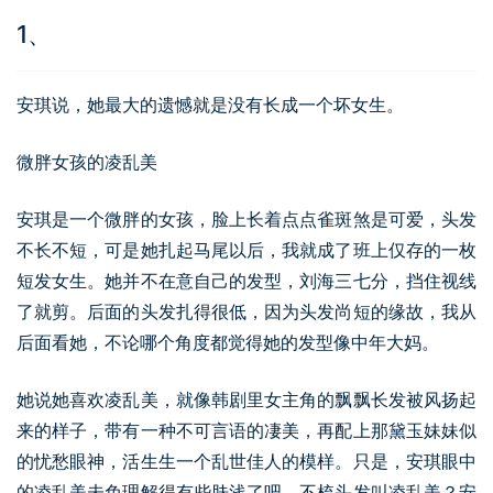
1、
安琪说，她最大的遗憾就是没有长成一个坏女生。
微胖女孩的凌乱美
安琪是一个微胖的女孩，脸上长着点点雀斑煞是可爱，头发
不长不短，可是她扎起马尾以后，我就成了班上仅存的一枚
短发女生。她并不在意自己的发型，刘海三七分，挡住视线
了就剪。后面的头发扎得很低，因为头发尚短的缘故，我从
后面看她，不论哪个角度都觉得她的发型像中年大妈。
她说她喜欢凌乱美，就像韩剧里女主角的飘飘长发被风扬起
来的样子，带有一种不可言语的凄美，再配上那黛玉妹妹似
的忧愁眼神，活生生一个乱世佳人的模样。只是，安琪眼中
的凌乱美未免理解得有些肤浅了吧，不梳头发叫凌乱美？安