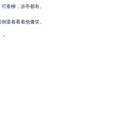
，可垂柳，凉亭都有。
而倒退着看着他傻笑。
。”