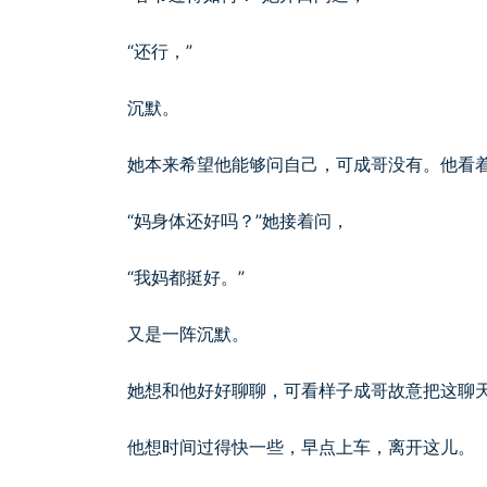
“还行，”
沉默。
她本来希望他能够问自己，可成哥没有。他看
“妈身体还好吗？”她接着问，
“我妈都挺好。”
又是一阵沉默。
她想和他好好聊聊，可看样子成哥故意把这聊
他想时间过得快一些，早点上车，离开这儿。