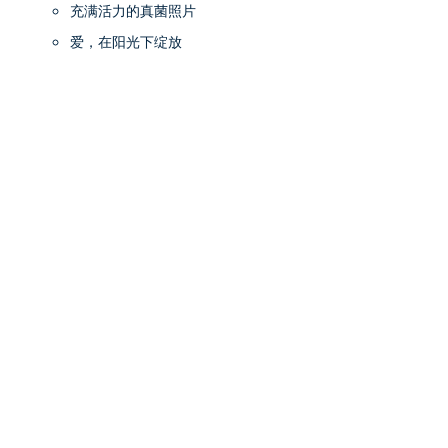
充满活力的真菌照片
爱，在阳光下绽放