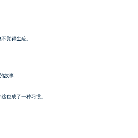
也不觉得生疏。
的故事……
佛这也成了一种习惯。