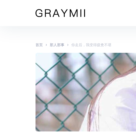
›
›
首页
那人那事
你走后，我变得疲惫不堪