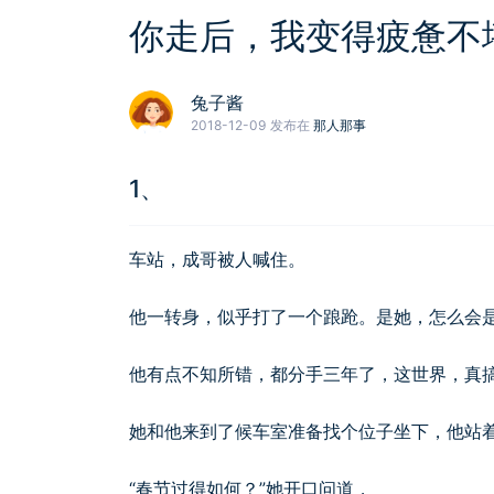
你走后，我变得疲惫不
兔子酱
2018-12-09
发布在
那人那事
1、
车站，成哥被人喊住。
他一转身，似乎打了一个踉跄。是她，怎么会
他有点不知所错，都分手三年了，这世界，真
她和他来到了候车室准备找个位子坐下，他站
“春节过得如何？”她开口问道，