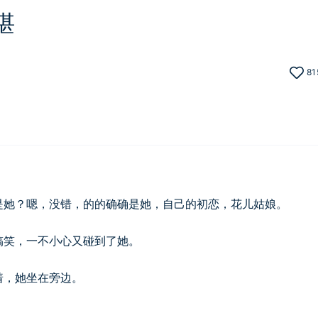
堪
81
是她？嗯，没错，的的确确是她，自己的初恋，花儿姑娘。
搞笑，一不小心又碰到了她。
着，她坐在旁边。