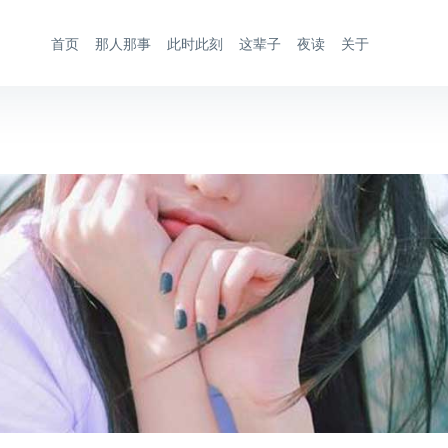
首页
那人那事
此时此刻
这辈子
夜读
关于