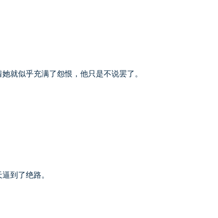
着她就似乎充满了怨恨，他只是不说罢了。
天逼到了绝路。