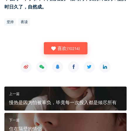
时日久了，自然成。
坚持
夜读
喜欢
(
10214
)
上一篇
慢热是因为怕被辜负，毕竟每一次投入都是倾尽所有
下一篇
住在隔壁的情侣