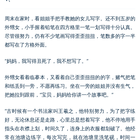
周末在家时，看姐姐手把手教她的女儿写字。还不到五岁的
外甥女，小手握着铅笔在四方格里一笔一划写得十分认真。
尽管很努力，仍有不少笔画写得歪歪扭扭，笔数多的字一半
都写在了方格外面。
“妈妈，我写得丑死了，我不想写了。”
外甥女看着临摹本，又看着自己歪歪扭扭的的字，赌气把笔
和纸丢到一旁，不愿再练习。坐在一旁的姐姐并没有生气，
把她拉到跟前，“宝贝，妈妈给你讲一个故事吧。”
“古时候有一个书法家叫王羲之，他特别努力，为了把字练
好，无论休息还是走路，心里总是想着写字，他不停地用手
指头在衣襟上划，时间久了，连身上的衣服都划破了。他经
常在池塘边练字，每次写完，就在池塘里洗笔砚，时间一