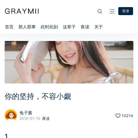
登录
首页
那人那事
此时此刻
这辈子
夜读
关于
你的坚持，不容小觑
兔子酱
10214
2019-01-15
夜读
1、