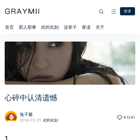
登录
首页
那人那事
此时此刻
这辈子
夜读
关于
心碎中认清遗憾
兔子酱
41241
2019-02-21
此时此刻
1、