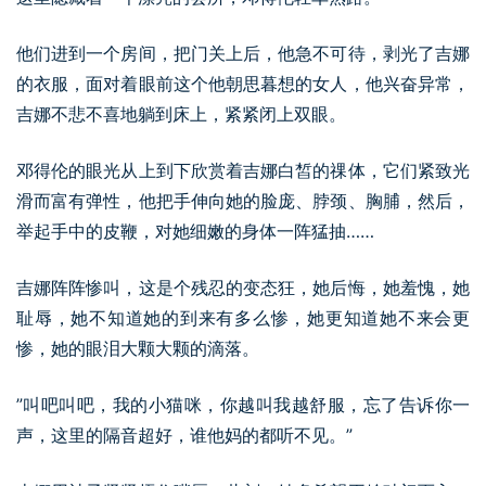
他们进到一个房间，把门关上后，他急不可待，剥光了吉娜
的衣服，面对着眼前这个他朝思暮想的女人，他兴奋异常，
吉娜不悲不喜地躺到床上，紧紧闭上双眼。
邓得伦的眼光从上到下欣赏着吉娜白皙的祼体，它们紧致光
滑而富有弹性，他把手伸向她的脸庞、脖颈、胸脯，然后，
举起手中的皮鞭，对她细嫩的身体一阵猛抽……
吉娜阵阵惨叫，这是个残忍的变态狂，她后悔，她羞愧，她
耻辱，她不知道她的到来有多么惨，她更知道她不来会更
惨，她的眼泪大颗大颗的滴落。
”叫吧叫吧，我的小猫咪，你越叫我越舒服，忘了告诉你一
声，这里的隔音超好，谁他妈的都听不见。”