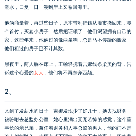
潮水，日复一日，漫到岸上又卷回海里。
他俩商量着，再过些日子，原本带利把钱从股市撤回来，凑
个首付，买套小房子，然后把证领了，他们渴望拥有自己的
家，这些年来，他俩过的像两条狗，总是马不停蹄的搬家，
他们租过的房子已不计其数。
黑夜里，两人躺在床上，王翰轻抚着吉娜线条柔美的背，告
诉这个心爱的
女人
，他们将不再东奔西颠。
2、
又到了发薪水的日子，吉娜发现少了好几千，她去找财务，
被吩咐去总监办公室，她心里涌出受宠若惊的感觉，这个董
事长的亲兄弟，兼任着财务和人事总监的男人，他的门不是