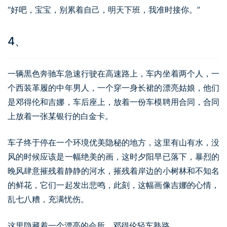
“好吧，宝宝，别累着自己，明天下班，我准时接你。”
4、
一辆黒色奔驰车急速行驶在高速路上，车内坐着两个人，一
个西装革履的中年男人，一个穿一身长裙的漂亮姑娘，他们
是邓得伦和吉娜，车后座上，放着一份车模聘用合同，合同
上放着一张某银行的白金卡。
车子终于停在一个环境优美隐秘的地方，这里有山有水，没
风的时候应该是一幅绝美的画，这时夕阳早已落下，暴烈的
晚风肆意摧残着静静的河水，摧残着岸边的小树林和不知名
的鲜花，它们一起发出悲鸣，此刻，这幅画像吉娜的心情，
乱七八糟，充满忧伤。
这里隐藏着一个漂亮的会所，邓得伦轻车熟路。