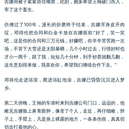
吉娜用被子紧紧捂住嘴唇，此刻，她多希望王翰破门而入，
宰了这个畜生。
仿佛过了100年，漫长的折磨终于结束，吉娜浑身皮开肉
绽，邓得伦把合同和白金卡放在吉娜面前:“好了，笑一笑
吧，这是你的合同和三万元钱，好赚吧，你辛辛苦苦跑一次
场，不管下大雪还是太阳暴晒，几个小时过去，行情好时也
才小一两千，跟了我，短短几十分钟，到手钞票就翻几翻，
这生意划得来做，我喜欢你，希望我们继续合作下去。”
邓得伦走进浴室，爬进浴缸泡澡，吉娜已昏昏沉沉进入梦
乡。
第二天傍晚，王翰的车准时来到吉娜公司门口，远远的，他
瞅见吉娜脸上鼻青眼肿，像变了个人，走近，再仔细瞅，脖
子上，手臂上，凡是身上裸露的地方，一条条伤痕，真真切
切击打着他的心。