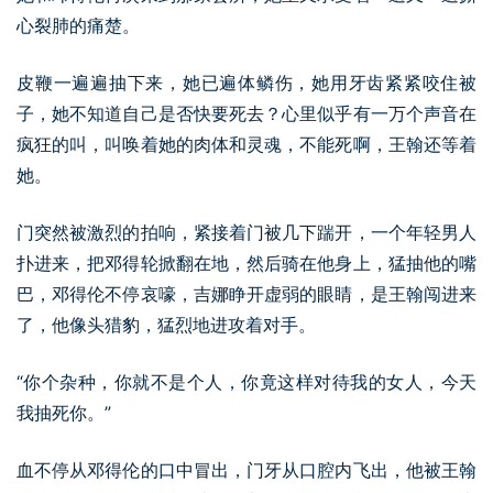
心裂肺的痛楚。
皮鞭一遍遍抽下来，她已遍体鳞伤，她用牙齿紧紧咬住被
子，她不知道自己是否快要死去？心里似乎有一万个声音在
疯狂的叫，叫唤着她的肉体和灵魂，不能死啊，王翰还等着
她。
门突然被激烈的拍响，紧接着门被几下踹开，一个年轻男人
扑进来，把邓得轮掀翻在地，然后骑在他身上，猛抽他的嘴
巴，邓得伦不停哀嚎，吉娜睁开虚弱的眼睛，是王翰闯进来
了，他像头猎豹，猛烈地进攻着对手。
“你个杂种，你就不是个人，你竟这样对待我的女人，今天
我抽死你。”
血不停从邓得伦的口中冒出，门牙从口腔内飞出，他被王翰