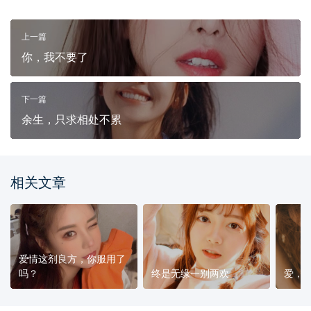
上一篇
你，我不要了
下一篇
余生，只求相处不累
相关文章
爱情这剂良方，你服用了
吗？
终是无缘一别两欢
爱，