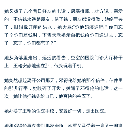
她又拨了几个昔日好友的电话，唐塞推脱，对方说，亲爱
的，不借钱永远是朋友，借了钱，朋友都没得做，她终于哭
了，眼泪像开闸的洪水，她大骂:“你他妈装逼吗？你们忘
了？你们差钱时，下雪天老娘亲自把钱给你们送过去，忘
了，忘了，你们都忘了？”
她从角落里走出，远远的看去，空空的医院门诊大厅椅子
上，王翰安静地坐在那，低头玩着手机。
她突然想起离开公司那天，邓得伦给她的那个信件，信件里
的那几行字，她咬碎了牙齿，拨通了邓得伦的电话，这一
次，她让他把钱先给自已，他爽快的答应了。
她办妥了王翰的住院手续，安置好一切，走出医院。
她和邓得伦再次来到那家会所，她重又承受着一遍又一遍撕