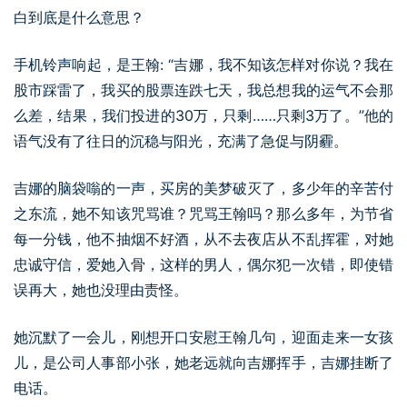
白到底是什么意思？
手机铃声响起，是王翰: “吉娜，我不知该怎样对你说？我在
股市踩雷了，我买的股票连跌七天，我总想我的运气不会那
么差，结果，我们投进的30万，只剩……只剩3万了。”他的
语气没有了往日的沉稳与阳光，充满了急促与阴霾。
吉娜的脑袋嗡的一声，买房的美梦破灭了，多少年的辛苦付
之东流，她不知该咒骂谁？咒骂王翰吗？那么多年，为节省
每一分钱，他不抽烟不好酒，从不去夜店从不乱挥霍，对她
忠诚守信，爱她入骨，这样的男人，偶尔犯一次错，即使错
误再大，她也没理由责怪。
她沉默了一会儿，刚想开口安慰王翰几句，迎面走来一女孩
儿，是公司人事部小张，她老远就向吉娜挥手，吉娜挂断了
电话。