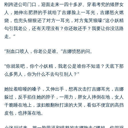
刚跨进公司门口，迎面走来一四十多岁、穿着考究的矮胖女
人，她伸出肥胖的手就给了吉娜脸上一耳光，吉娜怒火燃
烧，也兜头狠狠还了对方一耳光，对方鬼哭狼嚎:“这小妖精
勾引我老公，还有天理没有？你还敢还手？我要让你没活路
走。”
“别血口喷人，你老公是谁。”吉娜愤怒的问。
“你就装吧，你个小妖精，我老公是谁你不知道？天底下那
么多男人，你为什么不去勾引别人？”
她扯着暗哑的嗓子，又伸出手，想再次击打吉娜耳光，吉娜
躲过，反手掐住她的脖子，一用力，胖女人摔倒在地，女人
干脆睡在地上，泼妇般翻秋打滚的大哭，看似不便宜的高挡
皮包，也摔落在地。
小张赶过来，把一脸蒙逼和愤怒的吉娜拖走:“娜姐，你闯祸