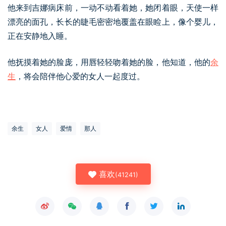
他来到吉娜病床前，一动不动看着她，她闭着眼，天使一样
漂亮的面孔，长长的睫毛密密地覆盖在眼睑上，像个婴儿，
正在安静地入睡。
他抚摸着她的脸庞，用唇轻轻吻着她的脸，他知道，他的
余
生
，将会陪伴他心爱的女人一起度过。
余生
女人
爱情
那人
喜欢
(
41241
)