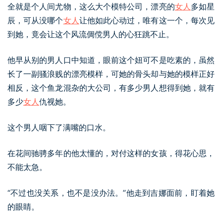
全就是个人间尤物，这么大个模特公司，漂亮的
女人
多如星
辰，可从没哪个
女人
让他如此心动过，唯有这一个，每次见
到她，竟会让这个风流倜傥男人的心狂跳不止。
他早从别的男人口中知道，眼前这个妞可不是吃素的，虽然
长了一副骚浪贱的漂亮模样，可她的骨头却与她的模样正好
相反，这个鱼龙混杂的大公司，有多少男人想得到她，就有
多少
女人
仇视她。
这个男人咽下了满嘴的口水。
在花间驰骋多年的他太懂的，对付这样的女孩，得花心思，
不能太急。
“不过也没关系，也不是没办法。”他走到吉娜面前，盯着她
的眼睛。