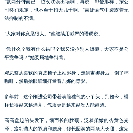
“就两分钟而已，也没耽误出场啊，再说，即使那样，按公
司奖罚规定，也不至于扣大几千啊。”吉娜语气中透露着无
法抑制的不满。
“大家对你意见很大。”他继续用威严的语调说。
“凭什么？我有什么错吗？我又没抢別人饭碗，大家不是公
平竞争吗？”她委屈地争辩着。
邓总监从柔软的真皮椅子上站起身，走到吉娜身后，倒了杯
咖啡，然后抬眼细细打量着吉娜的背影。
多年前，这个刚进公司带着满脸稚气的小丫头，到如今，模
样长得越来越漂亮，气质更是越来越没人能超越。
高高盘起的头发下，细而长的脖颈，泛着柔嫩的杏黄色光
泽，瘦削诱人的双肩和腰身，修长圆润的两条大长腿，这完