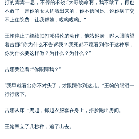
打的焉焉一息，不停的求饶:”大哥饶命啊，我不敢了，再也
不敢了，是你的女人约我出来的，你不信问她，说你病了交
不上住院费，让我帮她，哎呦哎呦。”
王翰停止了继续抽打邓得伦的动作，他站起身，瞪大眼睛望
着吉娜:“你为什么不告诉我？我死都不愿看到你干这种事，
你为什么要这样做？为什么？为什么？”
吉娜哭泣着:“”你跟踪我？”
“我早就看出你不对头了，才跟踪你到这儿。”王翰的眼泪一
行行落下。
吉娜从床上爬起，抓起衣服套在身上，捂脸跑出房间。
王翰呆立了几秒种，追了出去。