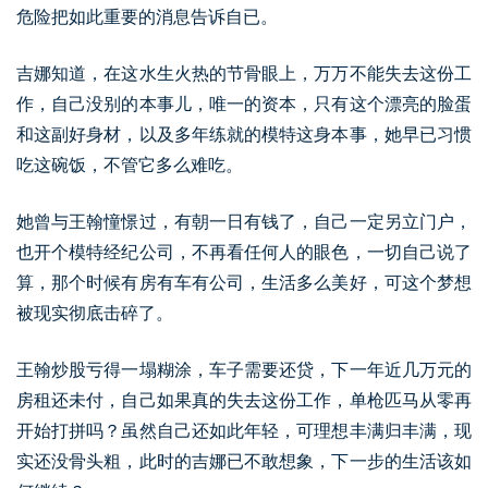
危险把如此重要的消息告诉自已。
吉娜知道，在这水生火热的节骨眼上，万万不能失去这份工
作，自己没别的本事儿，唯一的资本，只有这个漂亮的脸蛋
和这副好身材，以及多年练就的模特这身本事，她早已习惯
吃这碗饭，不管它多么难吃。
她曾与王翰憧憬过，有朝一日有钱了，自己一定另立门户，
也开个模特经纪公司，不再看任何人的眼色，一切自己说了
算，那个时候有房有车有公司，生活多么美好，可这个梦想
被现实彻底击碎了。
王翰炒股亏得一塌糊涂，车子需要还贷，下一年近几万元的
房租还未付，自己如果真的失去这份工作，单枪匹马从零再
开始打拼吗？虽然自己还如此年轻，可理想丰满归丰满，现
实还没骨头粗，此时的吉娜已不敢想象，下一步的生活该如