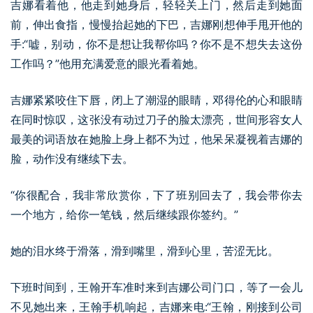
吉娜看着他，他走到她身后，轻轻关上门，然后走到她面
前，伸出食指，慢慢抬起她的下巴，吉娜刚想伸手甩开他的
手:“嘘，别动，你不是想让我帮你吗？你不是不想失去这份
工作吗？”他用充满爱意的眼光看着她。
吉娜紧紧咬住下唇，闭上了潮湿的眼睛，邓得伦的心和眼睛
在同时惊叹，这张没有动过刀子的脸太漂亮，世间形容女人
最美的词语放在她脸上身上都不为过，他呆呆凝视着吉娜的
脸，动作没有继续下去。
“你很配合，我非常欣赏你，下了班别回去了，我会带你去
一个地方，给你一笔钱，然后继续跟你签约。”
她的泪水终于滑落，滑到嘴里，滑到心里，苦涩无比。
下班时间到，王翰开车准时来到吉娜公司门口，等了一会儿
不见她出来，王翰手机响起，吉娜来电:“王翰，刚接到公司