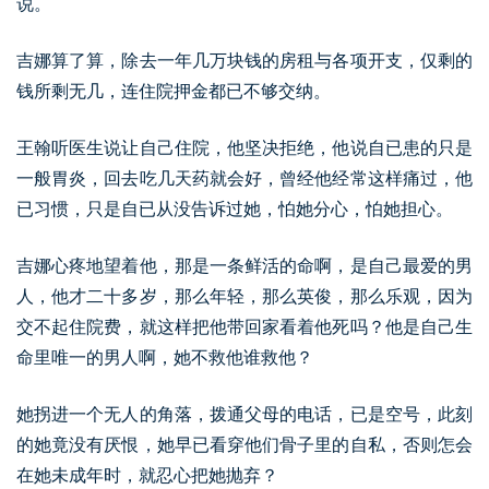
说。
吉娜算了算，除去一年几万块钱的房租与各项开支，仅剩的
钱所剩无几，连住院押金都已不够交纳。
王翰听医生说让自己住院，他坚决拒绝，他说自已患的只是
一般胃炎，回去吃几天药就会好，曾经他经常这样痛过，他
已习惯，只是自已从没告诉过她，怕她分心，怕她担心。
吉娜心疼地望着他，那是一条鲜活的命啊，是自己最爱的男
人，他才二十多岁，那么年轻，那么英俊，那么乐观，因为
交不起住院费，就这样把他带回家看着他死吗？他是自己生
命里唯一的男人啊，她不救他谁救他？
她拐进一个无人的角落，拨通父母的电话，已是空号，此刻
的她竟没有厌恨，她早已看穿他们骨子里的自私，否则怎会
在她未成年时，就忍心把她抛弃？