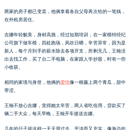
两家的房子都已变卖，他俩拿着各自父母再次给的一笔钱，
在外租房居住。
吉娜年轻貌美，身材高挑，经过短期培训，在一家模特经纪
公司旗下做车模，四处跑场，风吹日晒，辛苦异常，因为是
新人，每个月到手的薪水除去各项开支，所剩无几，王翰没
出去找工作，买了台二手电脑，在家跟人学抄股，时有一些
小收获。
相同的家境与身世，他俩的
爱情
像一根藤上两个青瓜，甜中
带涩。
王翰不放心吉娜，觉得她太辛苦，两人省吃俭用，贷款买了
辆二手大众，每天早晚，王翰开车接送吉娜。
几年的日子就这样一天天滑过去，平淡而又充实，像海边的