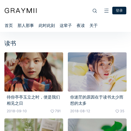
登录
首页
那人那事
此时此刻
这辈子
夜读
关于
读书
待你亭亭玉立之时，便是我们
你迷茫的原因在于读书太少而
相见之日
想的太多
2018-09-10
791
2018-08-12
35