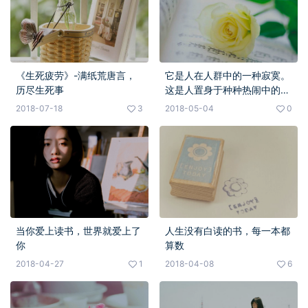
《生死疲劳》-满纸荒唐言，
它是人在人群中的一种寂寞。
历尽生死事
这是人置身于种种热闹中的一
种寂寞。这是另类的寂寞，现
2018-07-18
3
2018-05-04
0
代的寂寞
当你爱上读书，世界就爱上了
人生没有白读的书，每一本都
你
算数
2018-04-27
1
2018-04-08
6