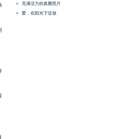
充满活力的真菌照片
肠
爱，在阳光下绽放
别
样
很
梅