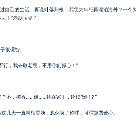
们过自己的生活。再说叶落归根，我恁大年纪再漂泊海外？一个
去！”老胡拍桌子。
儿子很理智。
不行，我去敬老院，不用你们操心！”
们？不，梅香……姐……还在家里，继续做吗？”
她这几天一直叫梅香姨，忽然换了称呼，可谓煞费苦心。