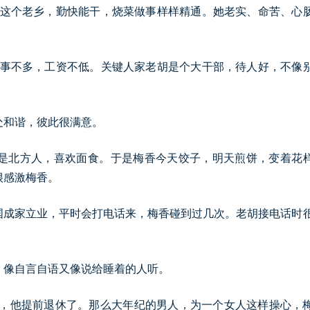
我这个老乡，勤快能干，烧菜做事样样精通。她老实、命苦、心
少事不多，工资不低。关键人家老胡是个大干部，待人好，不像
处和谐，彼此很满意。
是北方人，喜欢面食。于是梅香今天饺子，明天煎饼，变着花
很感激梅香。
国成家立业，平时会打电话来，梅香碰到过几次。老胡接电话时
，像自言自语又像说给睡着的人听。
病，他提前退休了。那么大年纪的男人，为一个女人这样操心，