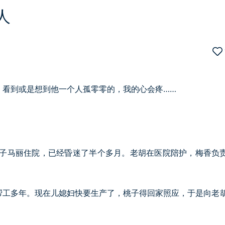
人
，看到或是想到他一个人孤零零的，我的心会疼……
妻子马丽住院，已经昏迷了半个多月。老胡在医院陪护，梅香负
帮工多年。现在儿媳妇快要生产了，桃子得回家照应，于是向老