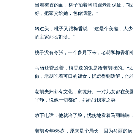
当着梅香的面，桃子拍着胸脯跟老胡保证，“
好，把家交给她，包你满意。”
转过头，桃子又跟梅香说：“这是个美差，人
的主家那么刻薄。”
桃子没有夸张，一个多月下来，老胡和梅香相
马丽还昏迷着，梅香送的饭是给老胡吃的。他
做，老胡吃着可口的饭食，忧虑得到缓解，他
老胡夫妇都有文化，家境好。一对儿女都在美
平静，说他一切都好，妈妈很稳定之类。
放下电话，他就冷了脸，忧伤地看着马丽喃喃
老胡今年65岁，原来是个局长，因为马丽的