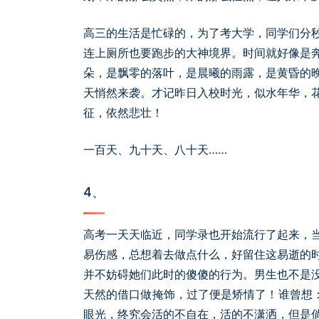
高三的生活是忙碌的，为了考大学，同学们分
连上厕所也要跑步的大神境界。时间就好像是
朵，是飘零的落叶，是晨曦的雨露，是黄昏的
天悄然来袭。才记昨日入校时光，似水年华，
征，依然悲壮！
一百天、九十天、八十天……
4、
高考一天天临近，同学录也开始流行了起来，
易伤感，总想着去做点什么，好留住这易逝的
并不妨碍她们此时的傻傻的行为。男生也不是
天然的借口做掩饰，过了便是矫情了！谁曾想：
眼光，终究会活的不自在，活的不潇洒，但是