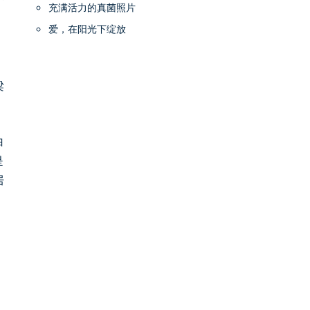
充满活力的真菌照片
爱，在阳光下绽放
梁
白
是
居