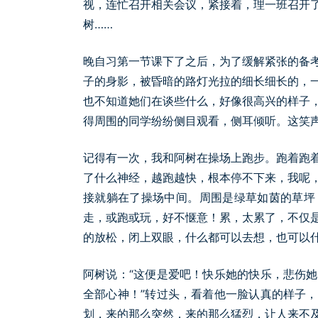
视，连忙召开相关会议，紧接着，理一班召开
树……
晚自习第一节课下了之后，为了缓解紧张的备
子的身影，被昏暗的路灯光拉的细长细长的，
也不知道她们在谈些什么，好像很高兴的样子
得周围的同学纷纷侧目观看，侧耳倾听。这笑
记得有一次，我和阿树在操场上跑步。跑着跑
了什么神经，越跑越快，根本停不下来，我呢
接就躺在了操场中间。周围是绿草如茵的草坪
走，或跑或玩，好不惬意！累，太累了，不仅
的放松，闭上双眼，什么都可以去想，也可以
阿树说：“这便是爱吧！快乐她的快乐，悲伤
全部心神！”转过头，看着他一脸认真的样子
划，来的那么突然，来的那么猛烈，让人来不