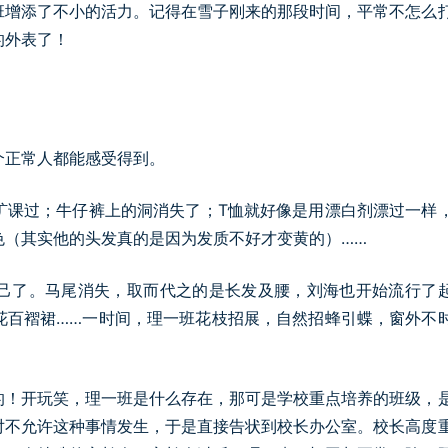
班增添了不小的活力。记得在雪子刚来的那段时间，平常不怎么
的外表了！
个正常人都能感受得到。
旷课过；牛仔裤上的洞消失了；T恤就好像是用漂白剂漂过一样
色（其实他的头发真的是因为发质不好才变黄的）……
己了。马尾消失，取而代之的是长发及腰，刘海也开始流行了
花百褶裙……一时间，理一班花枝招展，自然招蜂引蝶，窗外不
的！开玩笑，理一班是什么存在，那可是学校重点培养的班级，
对不允许这种事情发生，于是直接告状到校长办公室。校长高度