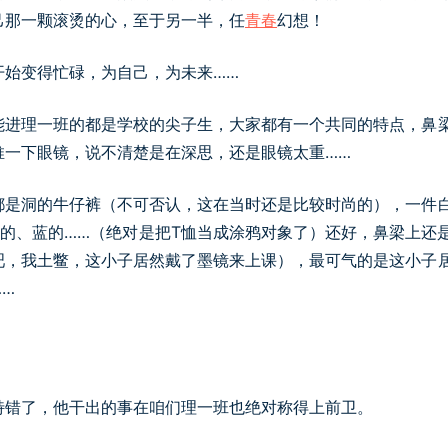
己那一颗滚烫的心，至于另一半，任
青春
幻想！
开始变得忙碌，为自己，为未来……
能进理一班的都是学校的尖子生，大家都有一个共同的特点，鼻
推一下眼镜，说不清楚是在深思，还是眼镜太重……
都是洞的牛仔裤（不可否认，这在当时还是比较时尚的），一件
的、蓝的……（绝对是把T恤当成涂鸦对象了）还好，鼻梁上还
吧，我土鳖，这小子居然戴了墨镜来上课），最可气的是这小子
…
特错了，他干出的事在咱们理一班也绝对称得上前卫。