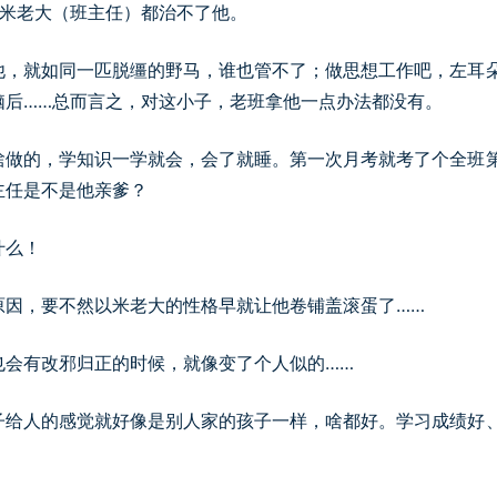
班米老大（班主任）都治不了他。
他，就如同一匹脱缰的野马，谁也管不了；做思想工作吧，左耳
脑后……总而言之，对这小子，老班拿他一点办法都没有。
啥做的，学知识一学就会，会了就睡。第一次月考就考了个全班
主任是不是他亲爹？
什么！
原因，要不然以米老大的性格早就让他卷铺盖滚蛋了……
也会有改邪归正的时候，就像变了个人似的……
子给人的感觉就好像是别人家的孩子一样，啥都好。学习成绩好