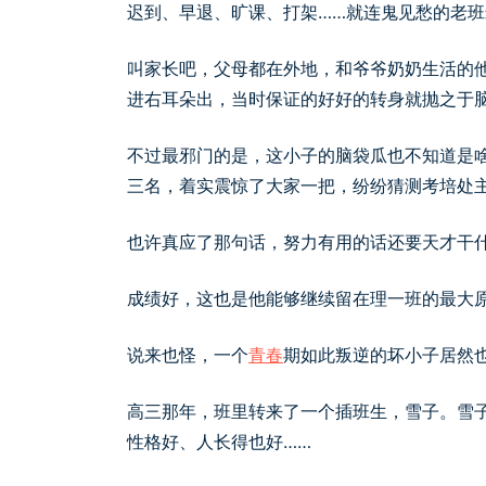
迟到、早退、旷课、打架……就连鬼见愁的老
叫家长吧，父母都在外地，和爷爷奶奶生活的
进右耳朵出，当时保证的好好的转身就抛之于
不过最邪门的是，这小子的脑袋瓜也不知道是
三名，着实震惊了大家一把，纷纷猜测考培处
也许真应了那句话，努力有用的话还要天才干
成绩好，这也是他能够继续留在理一班的最大
说来也怪，一个
青春
期如此叛逆的坏小子居然
高三那年，班里转来了一个插班生，雪子。雪
性格好、人长得也好……