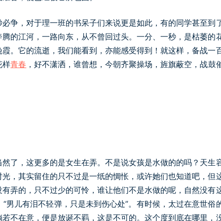
秒必争，对于理一班的书呆子们来说更是如此，有的同学甚至到
奔腾的江河，一路向东，从不曾回过头。一分、一秒，是枯萎的
晚霞。它的流逝，我们能看到，亦能感受得到！就这样，备战一
花样
青春
，好不潇洒，谁曾想，今朝齐聚操场，旌旗蔽空，战鼓
当然了，这更多的是女生在弄。不是说女孩是水做的的吗？天生
时光，其实留住的只不过是一纸的惆怅，或许她们也知道吧，但
没有弄的，只不过少的可怜，谁让他们不是水做的呢，自然没有
“男儿有泪不轻弹，只是未到伤心处”。有时候，太过在意世俗
倘若不在意，便是放诞不羁，这是不可的。这个度到底在哪里，