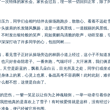
了一次特殊的家长会。家长会过后，理一班一切回归正常，除了
考压力，同学们会相约结伴去操场跑跑步，散散心。看着不远处
一头披肩的长发随风飘扬，这是一道风景线，一道靓丽的风景线
，不时发出银铃般的笑声，宛如黄鹂鸟清脆的歌声，动听至极，
声深深打动了许多同学的心，包括阿树……
着，看见雪子正好从操场旁边的林荫小道上经过，这小子不知道
，也只好舍命陪君子。一番奔跑，气喘吁吁，大汗淋漓，我们俩
，天空是蔚蓝的，飘着几朵白云，目光所及之处，同学们或坐
是身体上的累，心灵上也累，备战高考不容易啊！此时此刻，难
什么都不想，这便是自由了。
她的悲伤，一颦一笑足以让你为之神魂颠倒，一举一动牵引着你
，我想他真的是喜欢上了雪子！有时候爱情就是这样，没有经过
及准备，便已经被它所包围。