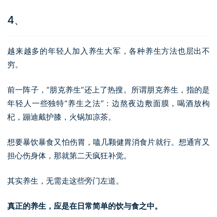
4、
越来越多的年轻人加入养生大军，各种养生方法也层出不
穷。
前一阵子，“朋克养生”还上了热搜。所谓朋克养生，指的是
年轻人一些独特“养生之法”：边熬夜边敷面膜，喝酒放枸
杞，蹦迪戴护膝，火锅加凉茶。
想要暴饮暴食又怕伤胃，嗑几颗健胃消食片就行。想通宵又
担心伤身体，那就第二天疯狂补觉。
其实养生，无需走这些旁门左道。
真正的养生，应是在日常简单的饮与食之中。