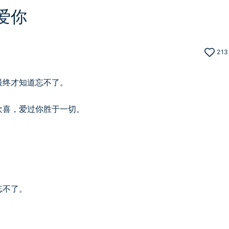
爱你
213
最终才知道忘不了。
欢喜，爱过你胜于一切。
忘不了。