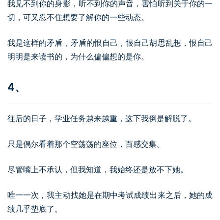
我见不到你的身影，听不到你的声音，害怕听到关于你的一
切，可又忍不住想要了解你的一些动态。
我是这样的矛盾，矛盾的恨自己，恨自己胡思乱想，恨自己
明明是来读书的，为什么偏偏想的是你。
4、
往后的日子，学业任务越来越重，这下我倒是解脱了。
只是偶尔看着那个空荡荡的座位，百感交集。
尽管嘴上不承认，但我知道，我始终还是放不下她。
唯一一次，我主动找她是在期中考试成绩出来之后，她的成
绩几乎垫底了。