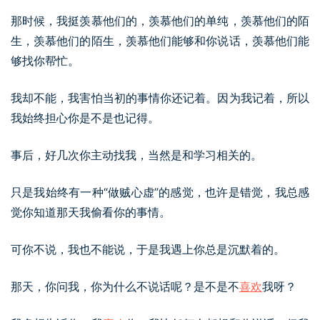
那时候，我挺羡慕他们的，羡慕他们的单纯，羡慕他们的陌
生，羡慕他们的陌生，羡慕他们能够和你说话，羡慕他们能
够找你帮忙。
我却不能，我害怕当初的事情你还记着。因为我记着，所以
我始终担心你是不是也记得。
事后，好几次你主动找我，当然是和学习相关的。
只是我始终有一种“做贼心虚”的感觉，也许是错觉，我总感
觉你知道那天我偷看你的事情。
可你不说，我也不能说，于是我遇上你总是沉默着的。
那天，你问我，你为什么不说话呢？是不是不
喜欢
我呀？