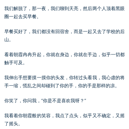
我们解脱了，那一夜，我们聊到天亮，然后两个人顶着黑眼
圈一起去买早餐。
早餐买好了，我们都没有回宿舍，而是一起又去了学校的后
山。
看着朝霞冉冉升起，你就在身边，你就在手边，似乎一切都
触手可及。
我伸出手想要摸一摸你的头发，你转过头看我，我心虚的将
手一缩，慌乱之间却碰到了你的手，你的手是那样的凉。
你笑了，你问我，“你是不是喜欢我呀？”
我看着你朝霞般的笑容，我点了点头，似乎又不确定，又摇
了摇头。