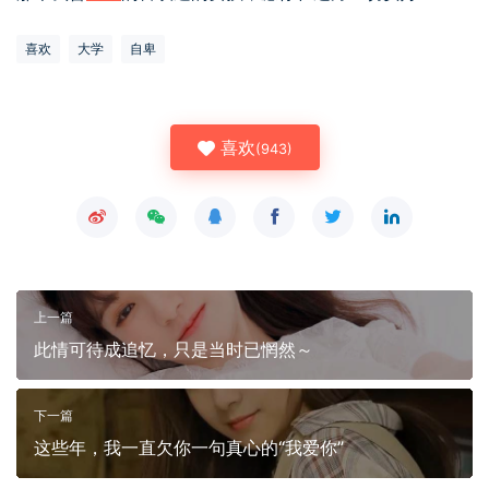
喜欢
大学
自卑
喜欢
(
943
)
上一篇
此情可待成追忆，只是当时已惘然～
下一篇
这些年，我一直欠你一句真心的“我爱你”