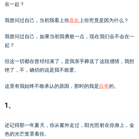
在一起？
我曾问过自己，当初我看上你
喜欢
上你究竟是因为什么？
我曾问过自己，如果当初我勇敢一点，现在我们会不会在一
起？
但这一切都在曾经结束了，是我亲手葬送了这段感情，我拒
绝了，不，确切的说是我不敢爱。
这里有我始终不敢承认的原因，那时的我是
自卑
的。
1、
还记得那一年夏天，你从窗外走过，阳光照射在你身上，金
色的光芒笼罩着你。