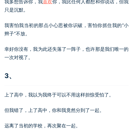
我多想告诉你，我
喜欢
你，我比任何人都想和你说话，但我
只是沉默。
我害怕我当初的那点小心思被你识破，害怕你抓住我的“小
辫子”不放。
幸好你没有，我为此还失落了一阵子，也许那是我们唯一的
一次对视了。
3、
上了高中，我以为我终于可以不用这样担惊受怕了。
但我错了，上了高中，你和我竟然分到了一起。
远离了当初的学校，再次聚在一起。