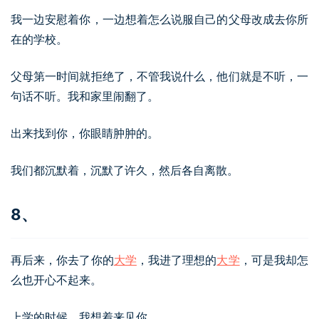
我一边安慰着你，一边想着怎么说服自己的父母改成去你所
在的学校。
父母第一时间就拒绝了，不管我说什么，他们就是不听，一
句话不听。我和家里闹翻了。
出来找到你，你眼睛肿肿的。
我们都沉默着，沉默了许久，然后各自离散。
8、
再后来，你去了你的
大学
，我进了理想的
大学
，可是我却怎
么也开心不起来。
上学的时候，我想着来见你。