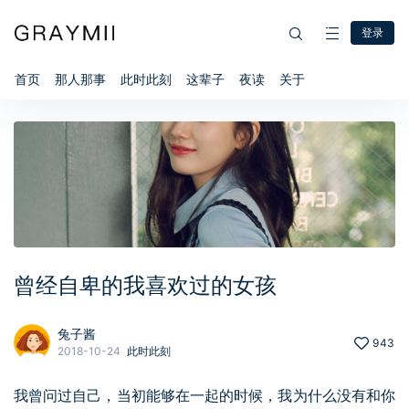
登录
首页
那人那事
此时此刻
这辈子
夜读
关于
曾经自卑的我喜欢过的女孩
兔子酱
943
2018-10-24
此时此刻
我曾问过自己，当初能够在一起的时候，我为什么没有和你